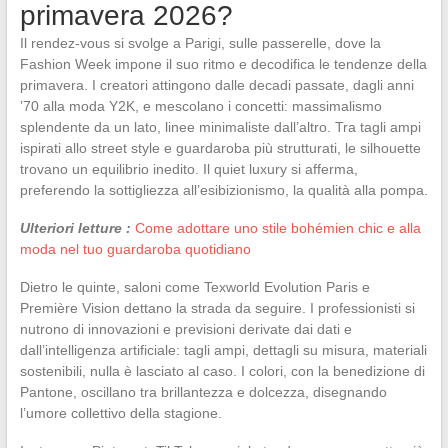
primavera 2026?
Il rendez-vous si svolge a Parigi, sulle passerelle, dove la
Fashion Week impone il suo ritmo e decodifica le tendenze della
primavera. I creatori attingono dalle decadi passate, dagli anni
’70 alla moda Y2K, e mescolano i concetti: massimalismo
splendente da un lato, linee minimaliste dall’altro. Tra tagli ampi
ispirati allo street style e guardaroba più strutturati, le silhouette
trovano un equilibrio inedito. Il quiet luxury si afferma,
preferendo la sottigliezza all’esibizionismo, la qualità alla pompa.
Ulteriori letture :
Come adottare uno stile bohémien chic e alla
moda nel tuo guardaroba quotidiano
Dietro le quinte, saloni come Texworld Evolution Paris e
Première Vision dettano la strada da seguire. I professionisti si
nutrono di innovazioni e previsioni derivate dai dati e
dall’intelligenza artificiale: tagli ampi, dettagli su misura, materiali
sostenibili, nulla è lasciato al caso. I colori, con la benedizione di
Pantone, oscillano tra brillantezza e dolcezza, disegnando
l’umore collettivo della stagione.