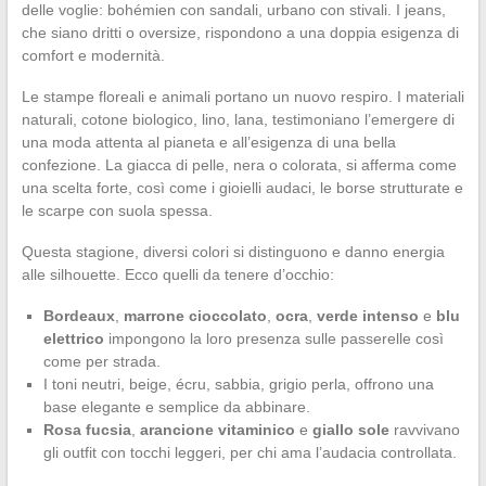
delle voglie: bohémien con sandali, urbano con stivali. I jeans,
che siano dritti o oversize, rispondono a una doppia esigenza di
comfort e modernità.
Le stampe floreali e animali portano un nuovo respiro. I materiali
naturali, cotone biologico, lino, lana, testimoniano l’emergere di
una moda attenta al pianeta e all’esigenza di una bella
confezione. La giacca di pelle, nera o colorata, si afferma come
una scelta forte, così come i gioielli audaci, le borse strutturate e
le scarpe con suola spessa.
Questa stagione, diversi colori si distinguono e danno energia
alle silhouette. Ecco quelli da tenere d’occhio:
Bordeaux
,
marrone cioccolato
,
ocra
,
verde intenso
e
blu
elettrico
impongono la loro presenza sulle passerelle così
come per strada.
I toni neutri, beige, écru, sabbia, grigio perla, offrono una
base elegante e semplice da abbinare.
Rosa fucsia
,
arancione vitaminico
e
giallo sole
ravvivano
gli outfit con tocchi leggeri, per chi ama l’audacia controllata.