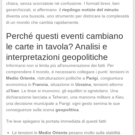
chiara, senza scorciatoie né confusione. I formati brevi, ben
gerarchizzati, si affermano: il
riepilogo notizie del minuto
diventa una bussola, uno strumento per districare la complessità
di un mondo che cambia rapidamente.
Perché questi eventi cambiano
le carte in tavola? Analisi e
interpretazioni geopolitiche
Informarsi non si limita più all’enumerazione dei fatti. Per
comprendere il mondo, è necessario collegare i punti: tensioni in
Medio Oriente
, ristrutturazioni politiche a
Parigi
, congiuntura
economica in
Francia
, situazione in
Ucraina
, tensioni attorno
all’
Iran
. Le linee si muovono, gli equilibri si sgretolano. Una
dichiarazione lanciata a Teheran, una manovra militare a Kiev,
una decisione municipale a Parigi: ogni gesto semina le sue
conseguenze sulla scena
geopolitica
.
Tre leve spiegano la portata immediata di questi fatti:
Le tensioni in
Medio Oriente
pesano molto sulla stabilità