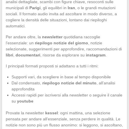
analisi dettagliate, scambi con figure chiave, resoconti sulle
municipali di
Parigi
, gli equilibri in
Iran
, o le grandi mutazioni
sociali. Il formato audio invita ad ascoltare in modo diverso, a
cogliere la densità delle situazioni, lontano dai riepiloghi
automatici.
Per andare oltre, la
newsletter
quotidiana raccoglie
l’essenziale: un
riepilogo notizie del giorno
, notizie
selezionate, suggerimenti per approfondire, raccomandazioni di
libri
,
documentari
, risorse da esplorare su
instagram
.
I principali formati proposti si adattano a tutti i ritmi:
Supporti vari, da scegliere in base al tempo disponibile
Dal condensato,
riepilogo notizie del minuto
, all’analisi
approfondita
Accessi rapidi per iscriversi alla newsletter o seguire il canale
su
youtube
Provate la newsletter
kessel
: ogni mattina, una selezione
pensata per andare all’essenziale, senza perdere in qualità. Le
notizie non sono più un flusso anonimo: si leggono, si ascoltano,