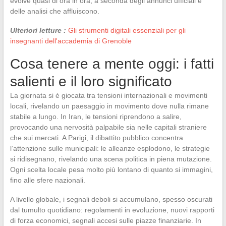
evolve quasi di ora in ora, a seconda degli annunci ufficiali e
delle analisi che affluiscono.
Ulteriori letture :
Gli strumenti digitali essenziali per gli
insegnanti dell'accademia di Grenoble
Cosa tenere a mente oggi: i fatti
salienti e il loro significato
La giornata si è giocata tra tensioni internazionali e movimenti
locali, rivelando un paesaggio in movimento dove nulla rimane
stabile a lungo. In Iran, le tensioni riprendono a salire,
provocando una nervosità palpabile sia nelle capitali straniere
che sui mercati. A Parigi, il dibattito pubblico concentra
l’attenzione sulle municipali: le alleanze esplodono, le strategie
si ridisegnano, rivelando una scena politica in piena mutazione.
Ogni scelta locale pesa molto più lontano di quanto si immagini,
fino alle sfere nazionali.
A livello globale, i segnali deboli si accumulano, spesso oscurati
dal tumulto quotidiano: regolamenti in evoluzione, nuovi rapporti
di forza economici, segnali accesi sulle piazze finanziarie. In