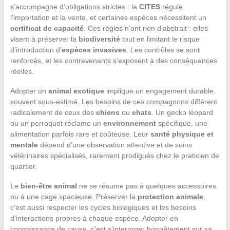
s’accompagne d’obligations strictes : la
CITES
régule
l’importation et la vente, et certaines espèces nécessitent un
certificat de capacité
. Ces règles n’ont rien d’abstrait : elles
visent à préserver la
biodiversité
tout en limitant le risque
d’introduction d’
espèces invasives
. Les contrôles se sont
renforcés, et les contrevenants s’exposent à des conséquences
réelles.
Adopter un
animal exotique
implique un engagement durable,
souvent sous-estimé. Les besoins de ces compagnons diffèrent
radicalement de ceux des
chiens
ou
chats
. Un gecko léopard
ou un perroquet réclame un
environnement
spécifique, une
alimentation parfois rare et coûteuse. Leur
santé physique et
mentale
dépend d’une observation attentive et de soins
vétérinaires spécialisés, rarement prodigués chez le praticien de
quartier.
Le
bien-être animal
ne se résume pas à quelques accessoires
ou à une cage spacieuse. Préserver la
protection animale
,
c’est aussi respecter les cycles biologiques et les besoins
d’interactions propres à chaque espèce. Adopter en
connaissance de cause, c’est s’interroger honnêtement sur sa