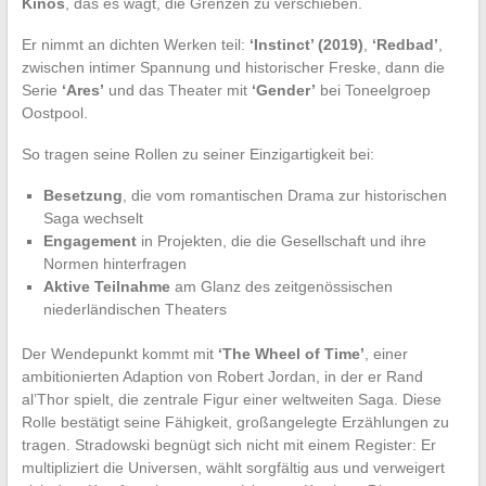
Kinos
, das es wagt, die Grenzen zu verschieben.
Er nimmt an dichten Werken teil:
‘Instinct’ (2019)
,
‘Redbad’
,
zwischen intimer Spannung und historischer Freske, dann die
Serie
‘Ares’
und das Theater mit
‘Gender’
bei Toneelgroep
Oostpool.
So tragen seine Rollen zu seiner Einzigartigkeit bei:
Besetzung
, die vom romantischen Drama zur historischen
Saga wechselt
Engagement
in Projekten, die die Gesellschaft und ihre
Normen hinterfragen
Aktive Teilnahme
am Glanz des zeitgenössischen
niederländischen Theaters
Der Wendepunkt kommt mit
‘The Wheel of Time’
, einer
ambitionierten Adaption von Robert Jordan, in der er Rand
al’Thor spielt, die zentrale Figur einer weltweiten Saga. Diese
Rolle bestätigt seine Fähigkeit, großangelegte Erzählungen zu
tragen. Stradowski begnügt sich nicht mit einem Register: Er
multipliziert die Universen, wählt sorgfältig aus und verweigert