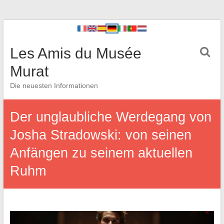
Les Amis du Musée
Murat
Die neuesten Informationen
Der unglaubliche Werdegang von
Josha Stradowski: von seinen
Anfängen zu seinem aktuellen
Ruhm