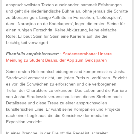
anspruchsvollsten Texten auseinander, sammelt Erfahrungen
und geht die niederländische Bühne an, ohne jemals die Schritte
zu überspringen. Einige Auftritte im Fernsehen, ‘Liefdesplein’,
dann ‘Naranjina en de Kadekapers’, legen die ersten Steine für
einen ruhigen Fortschritt. Keine Abkürzung, keine einfache
Rolle: Er baut Stein für Stein eine Karriere auf, die die
Leichtigkeit verweigert.
Ebenfalls empfehlenswert :
Studentenrabatte: Unsere
Meinung zu Student Beans, der App zum Geldsparen
Seine ersten Rollenentscheidungen sind kompromisslos. Josha
Stradowski versucht nicht, um jeden Preis zu verführen. Er zieht
es vor, die Schwächen zu erforschen und die verborgenen
Tiefen der Charaktere zu erkunden. Das Leben und die Karriere
von Josha Stradowski veranschaulichen dieses Streben nach
Detailtreue und diese Treue zu einer anspruchsvollen
künstlerischen Linie. Er wählt seine Kompanien und Projekte
nach einer Logik aus, die die Konsistenz der medialen
Exposition vorzieht.
In einer Branche, in der Eile oft die Regel ist, schreitet