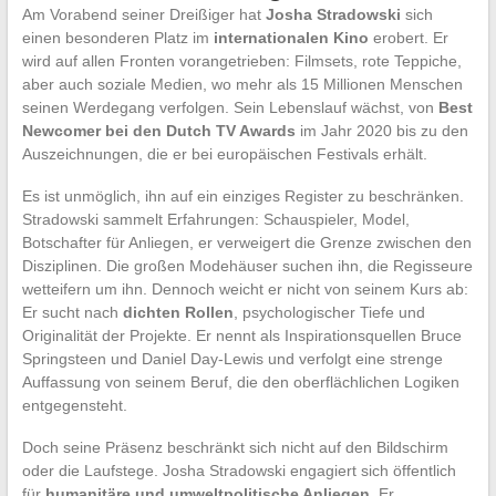
Am Vorabend seiner Dreißiger hat
Josha Stradowski
sich
einen besonderen Platz im
internationalen Kino
erobert. Er
wird auf allen Fronten vorangetrieben: Filmsets, rote Teppiche,
aber auch soziale Medien, wo mehr als 15 Millionen Menschen
seinen Werdegang verfolgen. Sein Lebenslauf wächst, von
Best
Newcomer bei den Dutch TV Awards
im Jahr 2020 bis zu den
Auszeichnungen, die er bei europäischen Festivals erhält.
Es ist unmöglich, ihn auf ein einziges Register zu beschränken.
Stradowski sammelt Erfahrungen: Schauspieler, Model,
Botschafter für Anliegen, er verweigert die Grenze zwischen den
Disziplinen. Die großen Modehäuser suchen ihn, die Regisseure
wetteifern um ihn. Dennoch weicht er nicht von seinem Kurs ab:
Er sucht nach
dichten Rollen
, psychologischer Tiefe und
Originalität der Projekte. Er nennt als Inspirationsquellen Bruce
Springsteen und Daniel Day-Lewis und verfolgt eine strenge
Auffassung von seinem Beruf, die den oberflächlichen Logiken
entgegensteht.
Doch seine Präsenz beschränkt sich nicht auf den Bildschirm
oder die Laufstege. Josha Stradowski engagiert sich öffentlich
für
humanitäre und umweltpolitische Anliegen
. Er