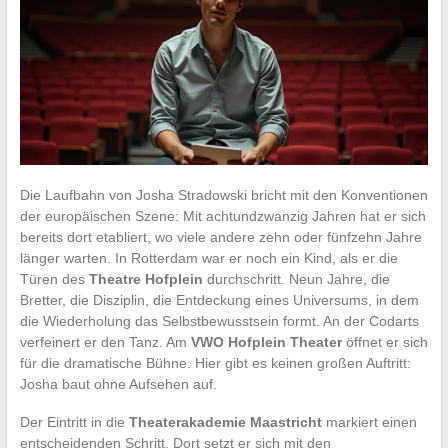
Die Laufbahn von Josha Stradowski bricht mit den Konventionen
der europäischen Szene: Mit achtundzwanzig Jahren hat er sich
bereits dort etabliert, wo viele andere zehn oder fünfzehn Jahre
länger warten. In Rotterdam war er noch ein Kind, als er die
Türen des
Theatre Hofplein
durchschritt. Neun Jahre, die
Bretter, die Disziplin, die Entdeckung eines Universums, in dem
die Wiederholung das Selbstbewusstsein formt. An der Codarts
verfeinert er den Tanz. Am
VWO Hofplein Theater
öffnet er sich
für die dramatische Bühne. Hier gibt es keinen großen Auftritt:
Josha baut ohne Aufsehen auf.
Der Eintritt in die
Theaterakademie Maastricht
markiert einen
entscheidenden Schritt. Dort setzt er sich mit den