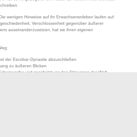
schreiben.
. Die wenigen Hinweise auf ihr Erwachsenenleben laufen auf
Abgeschiedenheit, Verschlossenheit gegenüber äußerer
ens auseinanderzusetzen, hat sie ihren eigenen
Weg:
itel der Escobar-Dynastie abzuschließen
ang zu äußeren Blicken
 Scheinwerfer und geschützt vor den Störungen der Welt
rms, treu ihrer Linie: bewahren, standhaft bleiben und
s ihre Geschichte zu einem Spektakel wird. Einige befreien
heit; sie hingegen schafft eine Form von Gelassenheit im
 Auslassung ein Sieg über die Neugier der Welt.
 einem Klick auf alle Ihre Online-Bilanzen zugreifen