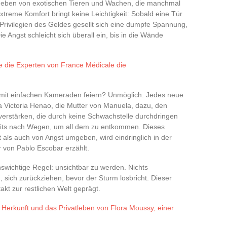
umgeben von exotischen Tieren und Wachen, die manchmal
extreme Komfort bringt keine Leichtigkeit: Sobald eine Tür
rivilegien des Geldes gesellt sich eine dumpfe Spannung,
Die Angst schleicht sich überall ein, bis in die Wände
e die Experten von France Médicale die
 mit einfachen Kameraden feiern? Unmöglich. Jedes neue
 Victoria Henao, die Mutter von Manuela, dazu, den
erstärken, die durch keine Schwachstelle durchdringen
ereits nach Wegen, um all dem zu entkommen. Dieses
als auch von Angst umgeben, wird eindringlich in der
 von Pablo Escobar erzählt.
nswichtige Regel: unsichtbar zu werden. Nichts
, sich zurückziehen, bevor der Sturm losbricht. Dieser
akt zur restlichen Welt geprägt.
 Herkunft und das Privatleben von Flora Moussy, einer