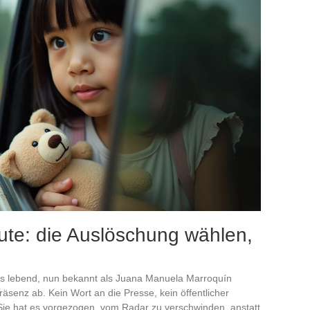
te: die Auslöschung wählen,
n
res lebend, nun bekannt als Juana Manuela Marroquín
räsenz ab. Kein Wort an die Presse, kein öffentlicher
. Sie hat es vorgezogen, vom Radar zu verschwinden, anstatt