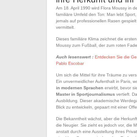
Am 18. April 1990 wird Flora Moussy in d
familiäre Umfeld den Ton: Man lebt Sport
jemals auf professionellen Rasen gespielt
vermittelt.
Dieses familiäre Klima zeichnet die ersten 
Moussy zum Fußball, der zum roten Faden
Auch lesenswert :
Entdecken Sie die Ge
Pablo Escobar
Um sich die Mittel für ihre Träume zu ver
Ein unvermeidlicher Aufenthalt in Paris, w
in modernen Sprachen
erwirbt, bevor si
Master in Sportjournalismus
vertieft. D
Ausbildung. Dieser akademische Werdegang,
Blick zu entwickeln, gepaart mit einer Of
Die Bekanntheit wächst, aber die Herkunf
die Neugier. Sie zieht es jedoch vor, die 
anstatt durch eine Ausstellung ihres Priv