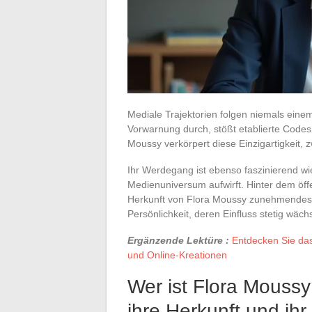
Mediale Trajektorien folgen niemals eine
Vorwarnung durch, stößt etablierte Code
Moussy verkörpert diese Einzigartigkeit, 
Ihr Werdegang ist ebenso faszinierend w
Medienuniversum aufwirft. Hinter dem öff
Herkunft von Flora Moussy zunehmendes In
Persönlichkeit, deren Einfluss stetig wächs
Ergänzende Lektüre :
Entdecken Sie da
und Online-Kreationen
Wer ist Flora Moussy 
ihre Herkunft und ihr