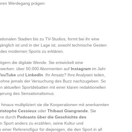
 ihren Werdegang prägen:
ationalen Stadien bis zu TV-Studios, formt bei ihr eine
gänglich ist und in der Lage ist, sowohl technische Gesten
 des modernen Sports zu erklären.
gern die digitale Wende. Sie entwickelt eine
zwerken: über 50.000 Abonnenten auf
Instagram
im Jahr
YouTube
und
LinkedIn
. Ihr Ansatz? Ihre Analysen teilen,
, ohne jemals der Versuchung des Buzz nachzugeben. So
den aktuellen Sportdebatten mit einer klaren redaktionellen
gerung des Sensationalismus.
 hinaus multipliziert sie die Kooperationen mit anerkannten
ristophe Cessieux
oder
Thibaut Giangrande
. Sie
ere durch
Podcasts über die Geschichte des
en Sport anders zu erzählen, seine Kultur und
iner Referenzfigur für diejenigen, die den Sport in all