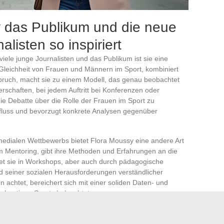
 das Publikum und die neue
listen so inspiriert
viele junge Journalisten und das Publikum ist sie eine
Gleichheit von Frauen und Männern im Sport, kombiniert
pruch, macht sie zu einem Modell, das genau beobachtet
rschaften, bei jedem Auftritt bei Konferenzen oder
ie Debatte über die Rolle der Frauen im Sport zu
influss und bevorzugt konkrete Analysen gegenüber
edialen Wettbewerbs bietet Flora Moussy eine andere Art
im Mentoring, gibt ihre Methoden und Erfahrungen an die
det sie in Workshops, aber auch durch pädagogische
nd seiner sozialen Herausforderungen verständlicher
achtet, bereichert sich mit einer soliden Daten- und
s heutigen Sports beleuchtet.
gang: Nominierung für den
Preis für das junge Talent im
en
besten Sport-Podcast
. Doch das Wesentliche entzieht