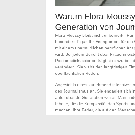
Warum Flora Moussy
Generation von Journa
Flora Moussy bleibt nicht unbemerkt. Für 
besondere Figur. Ihr Engagement für die 
mit einem unermüdlichen beruflichen Ans
wird. Bei jedem Bericht über Frauenmeiste
Podiumsdiskussionen trägt sie dazu bei, d
verändern. Sie wählt den langfristigen E
oberflächlichen Reden.
Angesichts eines zunehmend intensiven m
des Journalismus an. Sie engagiert sich 
aufstrebende Generation weiter. Man fin
Inhalte, die die Komplexität des Sports u
machen. Ihre Feder, die auf den Menschen 
Analyse-Kultur, die die Veränderungen de
Die Auszeichnungen prägen ihren Werde
Sportjournalismus
, Auszeichnung für d