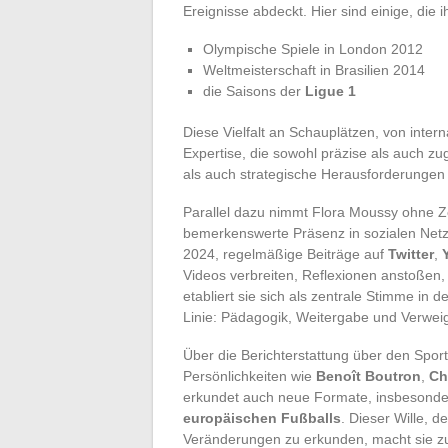
Ereignisse abdeckt. Hier sind einige, die
Olympische Spiele in London 2012
Weltmeisterschaft in Brasilien 2014
die Saisons der
Ligue 1
Diese Vielfalt an Schauplätzen, von intern
Expertise, die sowohl präzise als auch zu
als auch strategische Herausforderungen
Parallel dazu nimmt Flora Moussy ohne Zö
bemerkenswerte Präsenz in sozialen Net
2024, regelmäßige Beiträge auf
Twitter
,
Videos verbreiten, Reflexionen anstoßen
etabliert sie sich als zentrale Stimme in 
Linie: Pädagogik, Weitergabe und Verwei
Über die Berichterstattung über den Sport
Persönlichkeiten wie
Benoît Boutron
,
Ch
erkundet auch neue Formate, insbesond
europäischen Fußballs
. Dieser Wille, d
Veränderungen zu erkunden, macht sie zu e