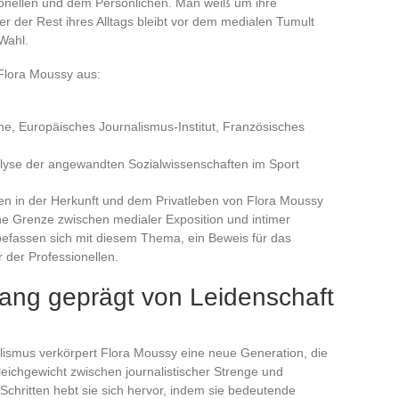
onellen und dem Persönlichen. Man weiß um ihre
r der Rest ihres Alltags bleibt vor dem medialen Tumult
Wahl.
Flora Moussy aus:
ne, Europäisches Journalismus-Institut, Französisches
alyse der angewandten Sozialwissenschaften im Sport
nden in der Herkunft und dem Privatleben von Flora Moussy
e Grenze zwischen medialer Exposition und intimer
befassen sich mit diesem Thema, ein Beweis für das
 der Professionellen.
ang geprägt von Leidenschaft
lismus verkörpert Flora Moussy eine neue Generation, die
leichgewicht zwischen journalistischer Strenge und
Schritten hebt sie sich hervor, indem sie bedeutende