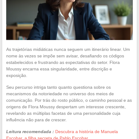
As trajetórias midiáticas nunca seguem um itinerário linear. Um
nome às vezes se impõe sem avisar, desafiando os códigos
estabelecidos e frustrando as expectativas do setor. Flora
Moussy encarna essa singularidade, entre discrição e
exposição.
Seu percurso intriga tanto quanto questiona sobre os
mecanismos da notoriedade no universo dos meios de
comunicação. Por trás do rosto público, o caminho pessoal e as
origens de Flora Moussy despertam um interesse crescente,
revelando as múltiplas facetas de uma personalidade cuja
influência não para de crescer.
Leitura recomendada :
Descubra a história de Manuela
Escobar, a filha secreta de Pablo Escobar