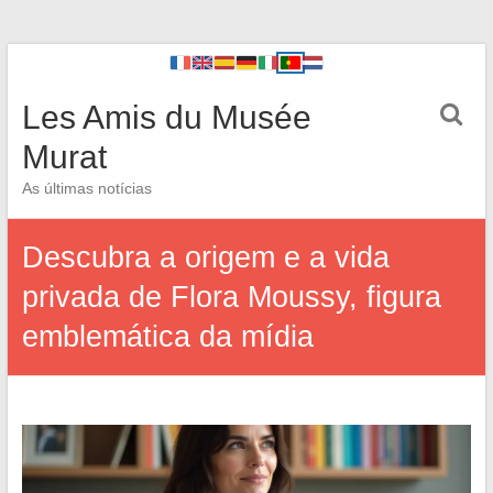
Les Amis du Musée
Murat
As últimas notícias
Descubra a origem e a vida
privada de Flora Moussy, figura
emblemática da mídia