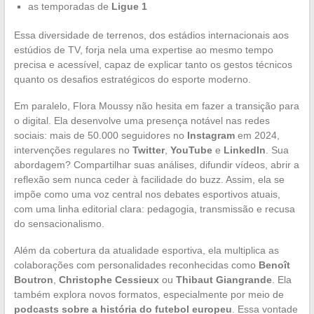
as temporadas de
Ligue 1
Essa diversidade de terrenos, dos estádios internacionais aos
estúdios de TV, forja nela uma expertise ao mesmo tempo
precisa e acessível, capaz de explicar tanto os gestos técnicos
quanto os desafios estratégicos do esporte moderno.
Em paralelo, Flora Moussy não hesita em fazer a transição para
o digital. Ela desenvolve uma presença notável nas redes
sociais: mais de 50.000 seguidores no
Instagram
em 2024,
intervenções regulares no
Twitter
,
YouTube
e
LinkedIn
. Sua
abordagem? Compartilhar suas análises, difundir vídeos, abrir a
reflexão sem nunca ceder à facilidade do buzz. Assim, ela se
impõe como uma voz central nos debates esportivos atuais,
com uma linha editorial clara: pedagogia, transmissão e recusa
do sensacionalismo.
Além da cobertura da atualidade esportiva, ela multiplica as
colaborações com personalidades reconhecidas como
Benoît
Boutron
,
Christophe Cessieux
ou
Thibaut Giangrande
. Ela
também explora novos formatos, especialmente por meio de
podcasts sobre a história do futebol europeu
. Essa vontade