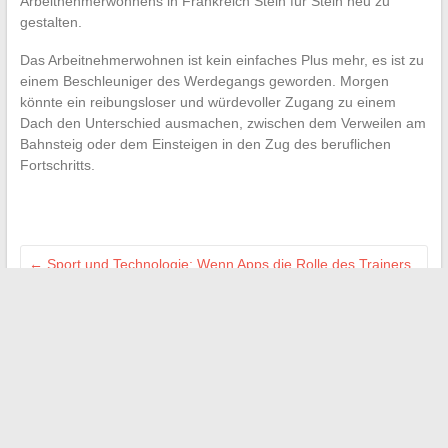
Arbeitnehmerwohnens in Frankreich Stein für Stein neu zu
gestalten.
Das Arbeitnehmerwohnen ist kein einfaches Plus mehr, es ist zu
einem Beschleuniger des Werdegangs geworden. Morgen
könnte ein reibungsloser und würdevoller Zugang zu einem
Dach den Unterschied ausmachen, zwischen dem Verweilen am
Bahnsteig oder dem Einsteigen in den Zug des beruflichen
Fortschritts.
←
Sport und Technologie: Wenn Apps die Rolle des Trainers
übernehmen
Die zuverlässigsten Marken für Damenjacken 2025: Ein
unverzichtbarer Leitfaden
→
Suchen