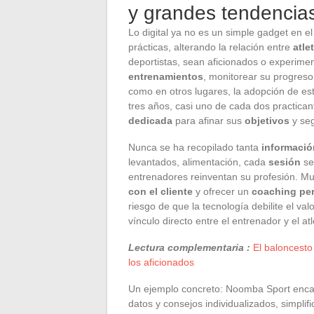
y grandes tendencia
Lo digital ya no es un simple gadget en e
prácticas, alterando la relación entre
atle
deportistas, sean aficionados o experimen
entrenamientos
, monitorear su progreso
como en otros lugares, la adopción de es
tres años, casi uno de cada dos practica
dedicada
para afinar sus
objetivos
y seg
Nunca se ha recopilado tanta
informació
levantados, alimentación, cada
sesión
se 
entrenadores reinventan su profesión. Muc
con el cliente
y ofrecer un
coaching pe
riesgo de que la tecnología debilite el v
vínculo directo entre el entrenador y el atl
Lectura complementaria :
El baloncesto
los aficionados
Un ejemplo concreto: Noomba Sport encar
datos y consejos individualizados, simplif