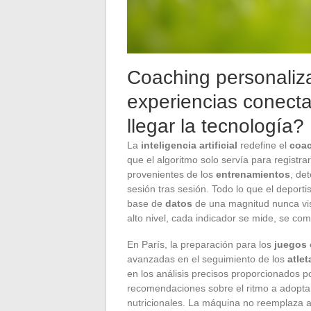
Coaching personalizado
experiencias conect
llegar la tecnología?
La
inteligencia artificial
redefine el
coac
que el algoritmo solo servía para registra
provenientes de los
entrenamientos
, de
sesión tras sesión. Todo lo que el depor
base de
datos
de una magnitud nunca vis
alto nivel, cada indicador se mide, se com
En París, la preparación para los
juegos 
avanzadas en el seguimiento de los
atlet
en los análisis precisos proporcionados p
recomendaciones sobre el ritmo a adoptar
nutricionales. La máquina no reemplaza al