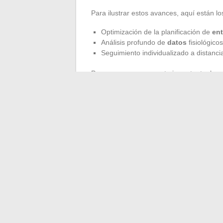
Para ilustrar estos avances, aquí están lo
Optimización de la planificación de
en
Análisis profundo de
datos
fisiológicos
Seguimiento individualizado a distanci
Pero surge una pregunta importante: la
p
plantea cuestiones evidentes sobre su pro
tecnología
fascina, también exige una vig
innovaciones técnicas y respeto por el dep
entre el acompañamiento humano y la aut
¿Mañana, comenzará el entrenamiento con
está por escribirse.
←
Mensajerías internas en la empresa: ¿
Alojamiento para empleados: solucio