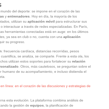
s
l mundo del deporte: se impone en el corazón de las
tas
y
entrenadores
. Hoy en día, la mayoría de los
tados, utilizan su
aplicación móvil
para estructurar sus
 o interactuar a través de redes especializadas. En París,
tas herramientas conectadas está en auge: en los últimos
ntes, ya sea en club o no, cuenta con una
aplicación
uir su progreso.
n
: frecuencia cardíaca, distancias recorridas, pesos
cuantifica, se analiza, se comparte. Frente a esta ola, los
hos utilizan estos soportes para fortalecer su
relación
rsonalizado
. Otros, más cautelosos, se preguntan sobre el
alor humano de su acompañamiento, e incluso distienda el
eta.
 en línea: en el corazón de las discusiones y estrategias de
na esta evolución. La plataforma combina análisis de
icando la gestión de
equipos
, la planificación de