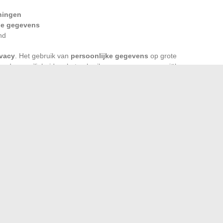
iningen
he gegevens
nd
ivacy
. Het gebruik van
persoonlijke gegevens
op grote
igendom, veiligheid en het gebruik ervan voor commerciële
rt, vereist het ook constante waakzaamheid. Het vinden
ovaties en respect voor de sporter, dat is de uitdaging die
en menselijke begeleiding en automatisering elke dag een
 melding of met een blik? Het antwoord daarop moet nog
ntie of digitale overbelasting?
e oplossingen voor een betere professionele stabiliteit
→