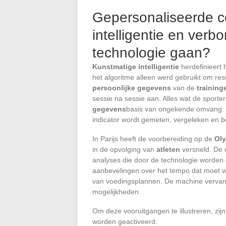
Gepersonaliseerde c
intelligentie en ver
technologie gaan?
Kunstmatige intelligentie
herdefinieert 
het algoritme alleen werd gebruikt om resu
persoonlijke gegevens
van de
training
sessie na sessie aan. Alles wat de sporter
gegevens
basis van ongekende omvang. Vo
indicator wordt gemeten, vergeleken en b
In Parijs heeft de voorbereiding op de
Ol
in de opvolging van
atleten
versneld. De 
analyses die door de technologie worden 
aanbevelingen over het tempo dat moet 
van voedingsplannen. De machine vervangt
mogelijkheden.
Om deze vooruitgangen te illustreren, zij
worden geactiveerd: