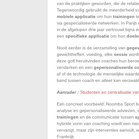
van de praktijken geworden, die de relati
Tegenwoordig gebruikt de meerderheid van
mobiele applicatie
om hun
trainingen
te
via gespecialiseerde netwerken. In Parijs
in de afgelopen drie jaar vertrouwt bijna 
een
specifieke applicatie
om hun
doele
Nooit eerder is de verzameling van
gege
gewichtheffen, voeding, elke
sessie
wordt
deze golf heruitvinden coaches hun ber
versterken en een
gepersonaliseerde c
af of de technologie de menselijke waarde
band tussen coach en atleet kan verzwak
Aanrader :
Studenten en centralisatie va
Een concreet voorbeeld: Noomba Sport be
analyse en gepersonaliseerde adviezen,
trainingen
en de communicatie tussen
s
hybride vorm van coaching voedt een nieu
vervangt, maar zijn interventies aanvult,
Frankrijk.