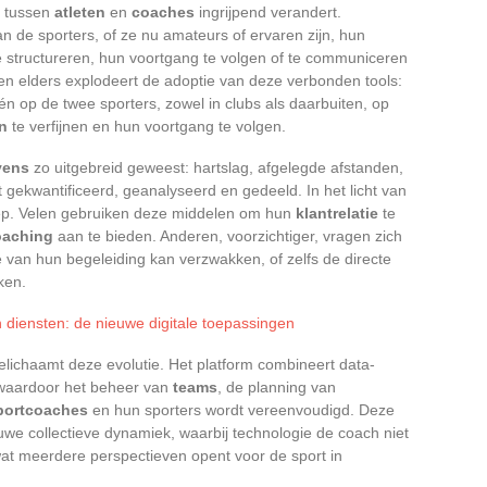
e tussen
atleten
en
coaches
ingrijpend verandert.
 de sporters, of ze nu amateurs of ervaren zijn, hun
 structureren, hun voortgang te volgen of te communiceren
 en elders explodeert de adoptie van deze verbonden tools:
één op de twee sporters, zowel in clubs als daarbuiten, op
n
te verfijnen en hun voortgang te volgen.
vens
zo uitgebreid geweest: hartslag, afgelegde afstanden,
 gekwantificeerd, geanalyseerd en gedeeld. In het licht van
oep. Velen gebruiken deze middelen om hun
klantrelatie
te
oaching
aan te bieden. Anderen, voorzichtiger, vragen zich
 van hun begeleiding kan verzwakken, of zelfs de directe
ken.
n diensten: de nieuwe digitale toepassingen
lichaamt deze evolutie. Het platform combineert data-
 waardoor het beheer van
teams
, de planning van
portcoaches
en hun sporters wordt vereenvoudigd. Deze
we collectieve dynamiek, waarbij technologie de coach niet
 wat meerdere perspectieven opent voor de sport in