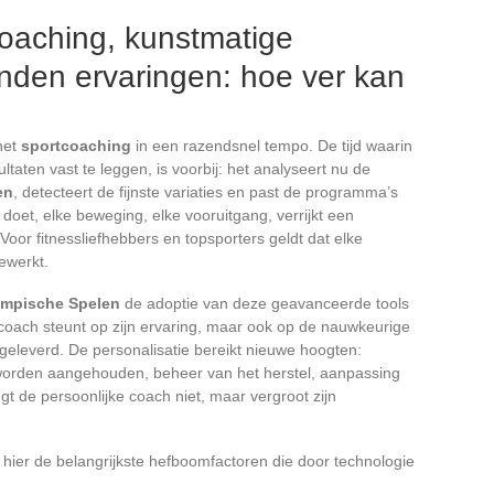
oaching, kunstmatige
bonden ervaringen: hoe ver kan
het
sportcoaching
in een razendsnel tempo. De tijd waarin
ltaten vast te leggen, is voorbij: het analyseert nu de
en
, detecteert de fijnste variaties en past de programma’s
 doet, elke beweging, elke vooruitgang, verrijkt een
or fitnessliefhebbers en topsporters geldt dat elke
ewerkt.
ympische Spelen
de adoptie van deze geavanceerde tools
coach steunt op zijn ervaring, maar ook op de nauwkeurige
geleverd. De personalisatie bereikt nieuwe hoogten:
worden aangehouden, beheer van het herstel, aanpassing
 de persoonlijke coach niet, maar vergroot zijn
n hier de belangrijkste hefboomfactoren die door technologie