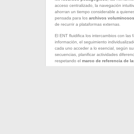
acceso centralizado, la navegación intuit
ahorran un tiempo considerable a quienes
pensada para los
archivos voluminoso
de recurrir a plataformas externas.
El ENT fluidifica los intercambios con las 
información, el seguimiento individualiza
cada uno acceder a lo esencial, según sus
secuencias, planificar actividades diferen
respetando el
marco de referencia de l
La
inclusión digital
avanza a pasos agig
situación de discapacidad o familias poco 
una interfaz accesible y de un acompaña
educación en medios e información
, s
transmiten las buenas prácticas que hace
colaboración. Lo digital, aquí, va más allá
organización, apoya la pedagogía y crea l