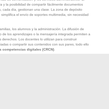
iva y la posibilidad de compartir fácilmente documentos
, cada día, gestionan una clase. La zona de depósito
s
simplifica el envío de soportes multimedia, sin necesidad
familias, los alumnos y la administración. La difusión de
do de los aprendizajes o la mensajería integrada permiten a
 derechos. Los docentes lo utilizan para construir
ciadas o compartir sus contenidos con sus pares, todo ello
as competencias digitales (CRCN)
.
antados gracias a estas soluciones: ya sean alumnos en
familiarizadas con lo digital, cada usuario se beneficia de
miento adecuado. Los recursos dedicados fomentan la
ensibilizan sobre los desafíos del
desarrollo sostenible
y
n evolucionar la escuela hacia una mayor apertura y
 de la simple cuestión de las herramientas: estructura la
as condiciones para la innovación, día tras día.