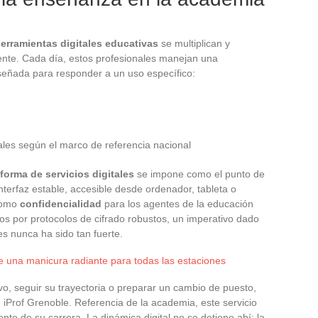
erramientas digitales educativas
se multiplican y
ente. Cada día, estos profesionales manejan una
señada para responder a un uso específico:
ales según el marco de referencia nacional
forma de servicios digitales
se impone como el punto de
 interfaz estable, accesible desde ordenador, tableta o
omo
confidencialidad
para los agentes de la educación
os por protocolos de cifrado robustos, un imperativo dado
es nunca ha sido tan fuerte.
e una manicura radiante para todas las estaciones
vo, seguir su trayectoria o preparar un cambio de puesto,
iProf Grenoble. Referencia de la academia, este servicio
te de su carrera. La dinámica digital no se detiene ahí: la