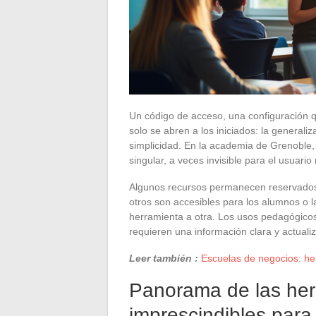
Un código de acceso, una configuración 
solo se abren a los iniciados: la generali
simplicidad. En la academia de Grenoble
singular, a veces invisible para el usuario
Algunos recursos permanecen reservados 
otros son accesibles para los alumnos o 
herramienta a otra. Los usos pedagógicos 
requieren una información clara y actuali
Leer también :
Escuelas de negocios: her
Panorama de las herr
imprescindibles par