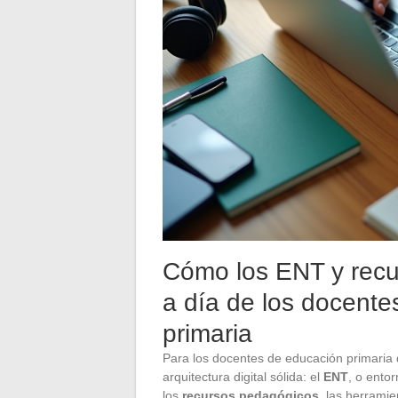
Cómo los ENT y recur
a día de los docent
primaria
Para los docentes de educación primaria
arquitectura digital sólida: el
ENT
, o entor
los
recursos pedagógicos
, las herramie