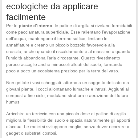
ecologiche da applicare
facilmente
Per le
piante d’interno
, le palline di argilla si rivelano formidabili
come pacciamatura superficiale. Esse rallentano l’evaporazione
dell’acqua, mantengono il terreno soffice, limitano le
annaffiature e creano un piccolo bozzolo favorevole alla
crescita, anche quando il riscaldamento è al massimo o quando
l’umidità abbandona l’aria circostante. Questo rivestimento
poroso accoglie anche minuscoli alleati del suolo, formando
poco a poco un ecosistema prezioso per la terra del vaso.
Non gettate i vasi scheggiati: attorno a un soggetto delicato o a
giovani piante, i cocci allontanano lumache e intrusi. Aggiunti al
compost a fine ciclo, modulano struttura e aerazione del futuro
humus.
Arricchire un terriccio con una piccola dose di palline di argilla
migliora la flessibilità del suolo e spazia naturalmente gli apporti
d’acqua. Le radici si sviluppano meglio, senza dover ricorrere a
gadget o substrati costosi.