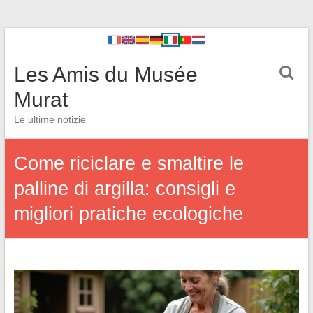
Les Amis du Musée
Murat
Le ultime notizie
Come riciclare e smaltire le
palline di argilla: consigli e
migliori pratiche ecologiche