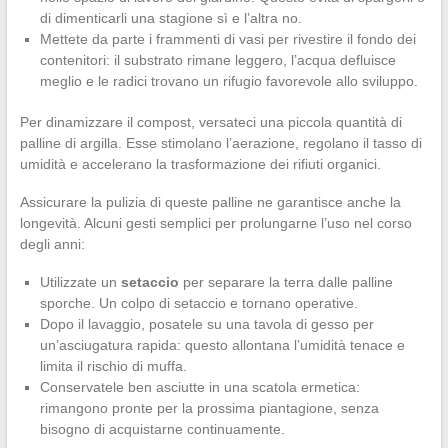
di dimenticarli una stagione sì e l’altra no.
Mettete da parte i frammenti di vasi per rivestire il fondo dei
contenitori: il substrato rimane leggero, l’acqua defluisce
meglio e le radici trovano un rifugio favorevole allo sviluppo.
Per dinamizzare il compost, versateci una piccola quantità di
palline di argilla. Esse stimolano l’aerazione, regolano il tasso di
umidità e accelerano la trasformazione dei rifiuti organici.
Assicurare la pulizia di queste palline ne garantisce anche la
longevità. Alcuni gesti semplici per prolungarne l’uso nel corso
degli anni:
Utilizzate un
setaccio
per separare la terra dalle palline
sporche. Un colpo di setaccio e tornano operative.
Dopo il lavaggio, posatele su una tavola di gesso per
un’asciugatura rapida: questo allontana l’umidità tenace e
limita il rischio di muffa.
Conservatele ben asciutte in una scatola ermetica:
rimangono pronte per la prossima piantagione, senza
bisogno di acquistarne continuamente.