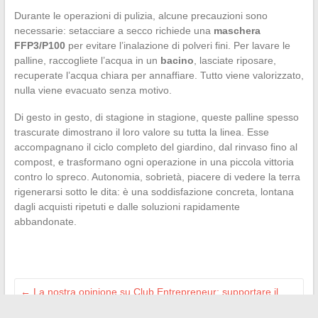
Durante le operazioni di pulizia, alcune precauzioni sono
necessarie: setacciare a secco richiede una
maschera
FFP3/P100
per evitare l’inalazione di polveri fini. Per lavare le
palline, raccogliete l’acqua in un
bacino
, lasciate riposare,
recuperate l’acqua chiara per annaffiare. Tutto viene valorizzato,
nulla viene evacuato senza motivo.
Di gesto in gesto, di stagione in stagione, queste palline spesso
trascurate dimostrano il loro valore su tutta la linea. Esse
accompagnano il ciclo completo del giardino, dal rinvaso fino al
compost, e trasformano ogni operazione in una piccola vittoria
contro lo spreco. Autonomia, sobrietà, piacere di vedere la terra
rigenerarsi sotto le dita: è una soddisfazione concreta, lontana
dagli acquisti ripetuti e dalle soluzioni rapidamente
abbandonate.
←
La nostra opinione su Club Entrepreneur: supportare il
successo degli imprenditori francesi