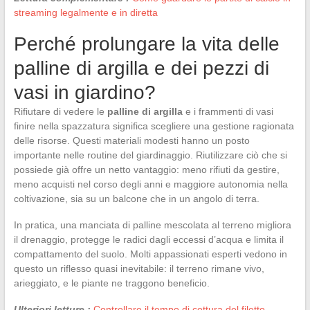
streaming legalmente e in diretta
Perché prolungare la vita delle
palline di argilla e dei pezzi di
vasi in giardino?
Rifiutare di vedere le
palline di argilla
e i frammenti di vasi
finire nella spazzatura significa scegliere una gestione ragionata
delle risorse. Questi materiali modesti hanno un posto
importante nelle routine del giardinaggio. Riutilizzare ciò che si
possiede già offre un netto vantaggio: meno rifiuti da gestire,
meno acquisti nel corso degli anni e maggiore autonomia nella
coltivazione, sia su un balcone che in un angolo di terra.
In pratica, una manciata di palline mescolata al terreno migliora
il drenaggio, protegge le radici dagli eccessi d’acqua e limita il
compattamento del suolo. Molti appassionati esperti vedono in
questo un riflesso quasi inevitabile: il terreno rimane vivo,
arieggiato, e le piante ne traggono beneficio.
Ulteriori letture :
Controllare il tempo di cottura del filetto