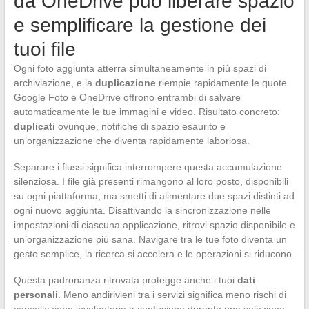
da OneDrive può liberare spazio
e semplificare la gestione dei
tuoi file
Ogni foto aggiunta atterra simultaneamente in più spazi di
archiviazione, e la
duplicazione
riempie rapidamente le quote.
Google Foto e OneDrive offrono entrambi di salvare
automaticamente le tue immagini e video. Risultato concreto:
duplicati
ovunque, notifiche di spazio esaurito e
un’organizzazione che diventa rapidamente laboriosa.
Separare i flussi significa interrompere questa accumulazione
silenziosa. I file già presenti rimangono al loro posto, disponibili
su ogni piattaforma, ma smetti di alimentare due spazi distinti ad
ogni nuovo aggiunta. Disattivando la sincronizzazione nelle
impostazioni di ciascuna applicazione, ritrovi spazio disponibile e
un’organizzazione più sana. Navigare tra le tue foto diventa un
gesto semplice, la ricerca si accelera e le operazioni si riducono.
Questa padronanza ritrovata protegge anche i tuoi
dati
personali
. Meno andirivieni tra i servizi significa meno rischi di
cancellazione involontaria o confusione durante una selezione.