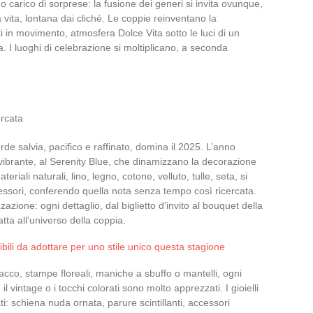
o carico di sorprese: la fusione dei generi si invita ovunque,
vita, lontana dai cliché. Le coppie reinventano la
i in movimento, atmosfera Dolce Vita sotto le luci di un
a. I luoghi di celebrazione si moltiplicano, a seconda
ercata
rde salvia, pacifico e raffinato, domina il 2025. L’anno
a vibrante, al Serenity Blue, che dinamizzano la decorazione
eriali naturali, lino, legno, cotone, velluto, tulle, seta, si
 accessori, conferendo quella nota senza tempo così ricercata.
azione: ogni dettaglio, dal biglietto d’invito al bouquet della
tta all’universo della coppia.
ili da adottare per uno stile unico questa stagione
pacco, stampe floreali, maniche a sbuffo o mantelli, ogni
l vintage o i tocchi colorati sono molto apprezzati. I gioielli
ati: schiena nuda ornata, parure scintillanti, accessori