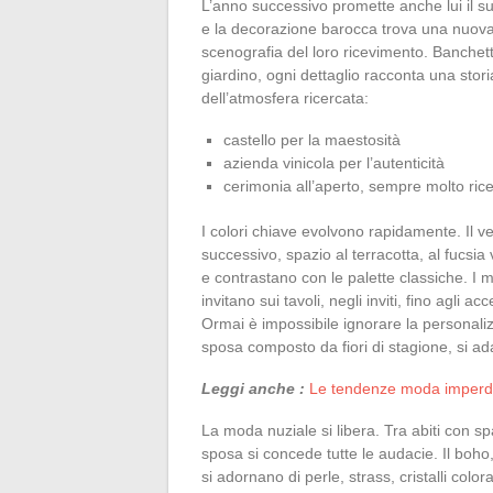
L’anno successivo promette anche lui il su
e la decorazione barocca trova una nuova 
scenografia del loro ricevimento. Banchett
giardino, ogni dettaglio racconta una stori
dell’atmosfera ricercata:
castello per la maestosità
azienda vinicola per l’autenticità
cerimonia all’aperto, sempre molto ric
I colori chiave evolvono rapidamente. Il ve
successivo, spazio al terracotta, al fucsi
e contrastano con le palette classiche. I mat
invitano sui tavoli, negli inviti, fino agli
Ormai è impossibile ignorare la personalizz
sposa composto da fiori di stagione, si ada
Leggi anche :
Le tendenze moda imperdib
La moda nuziale si libera. Tra abiti con s
sposa si concede tutte le audacie. Il boho, i
si adornano di perle, strass, cristalli color