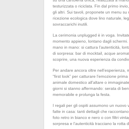
testurizzata o riciclata. Fin dal primo in
gli altri. Sui tavoli, proponete un menu su 
ricezione ecologica dove lino naturale, le
sovraccarichi inutili.
La cerimonia unplugged è in voga. Invitate i
momento appieno, lontano dagli schermi. 
mano in mano: si cattura l’autenticità, lon
di sorpresa: bar di mocktail, acque aroma
scoprire, una nuova esperienza da condiv
Per andare ancora oltre nell’esperienza, m
“first look” per catturare l’emozione prima 
animale domestico all’altare o immaginate 
giorni si stanno affermando: serata di be
memorabile e prolunga la festa.
I regali per gli ospiti assumono un nuovo 
fatte in casa: tanti dettagli che raccontan
foto retro in bianco e nero o con filtri vin
sorpresa e l’autenticità tracciano la rotta