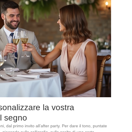
sonalizzare la vostra
il segno
i, dal primo invito all’after party. Per dare il tono, puntate
 giocando sulla calligrafia, sulla scelta di una carta