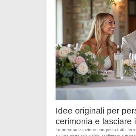
Idee originali per per
cerimonia e lasciare 
La personalizzazione conquista tutti i terren
su una cartoleria unica, realizzata a mano,