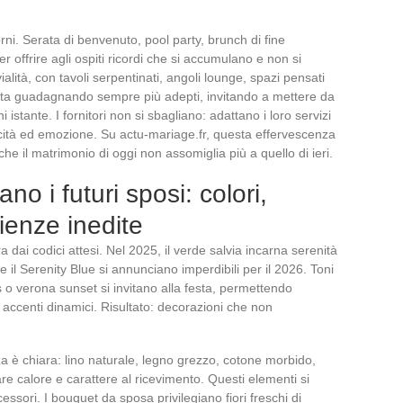
rni. Serata di benvenuto, pool party, brunch di fine
r offrire agli ospiti ricordi che si accumulano e non si
alità, con tavoli serpentinati, angoli lounge, spazi pensati
sta guadagnando sempre più adepti, invitando a mettere da
 istante. I fornitori non si sbagliano: adattano i loro servizi
icità ed emozione. Su actu-mariage.fr, questa effervescenza
he il matrimonio di oggi non assomiglia più a quello di ieri.
no i futuri sposi: colori,
ienze inedite
a dai codici attesi. Nel 2025, il verde salvia incarna serenità
 e il Serenity Blue si annunciano imperdibili per il 2026. Toni
 verona sunset si invitano alla festa, permettendo
e accenti dinamici. Risultato: decorazioni che non
za è chiara: lino naturale, legno grezzo, cotone morbido,
re calore e carattere al ricevimento. Questi elementi si
essori. I bouquet da sposa privilegiano fiori freschi di