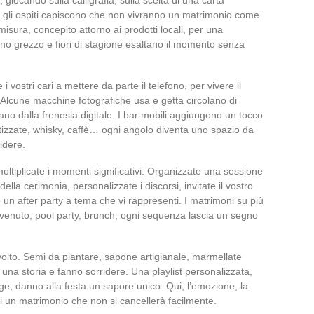
vio, gli ospiti capiscono che non vivranno un matrimonio come
misura, concepito attorno ai prodotti locali, per una
gno grezzo e fiori di stagione esaltano il momento senza
 vostri cari a mettere da parte il telefono, per vivere il
Alcune macchine fotografiche usa e getta circolano di
tano dalla frenesia digitale. I bar mobili aggiungono un tocco
tizzate, whisky, caffè… ogni angolo diventa uno spazio da
idere.
oltiplicate i momenti significativi. Organizzate una sessione
della cerimonia, personalizzate i discorsi, invitate il vostro
un after party a tema che vi rappresenti. I matrimoni su più
nvenuto, pool party, brunch, ogni sequenza lascia un segno
volto. Semi da piantare, sapone artigianale, marmellate
o una storia e fanno sorridere. Una playlist personalizzata,
tage, danno alla festa un sapore unico. Qui, l’emozione, la
 di un matrimonio che non si cancellerà facilmente.