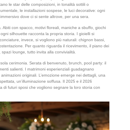
no le star delle composizioni, in tonalità sottili o
numentale, le installazioni sospese, le luci decorative: ogni
 immersivo dove ci si sente altrove, per una sera.
. Abiti con spacco, motivi floreali, maniche a sbuffo, giochi
ogni silhouette racconta la propria storia. I gioielli si
cconciature, invece, si vogliono più naturali: chignon bassi,
ostentazione. Per quanto riguarda il ricevimento, il piano dei
, spazi lounge, tutto invita alla convivialità.
lla sola cerimonia. Serata di benvenuto, brunch, pool party: il
enti salienti. I matrimoni esperienziali guadagnano
, animazioni originali. L’emozione emerge nei dettagli, una
aspettata, un’illuminazione soffusa. Il 2025 e il 2026
cia di futuri sposi che vogliono segnare la loro storia con