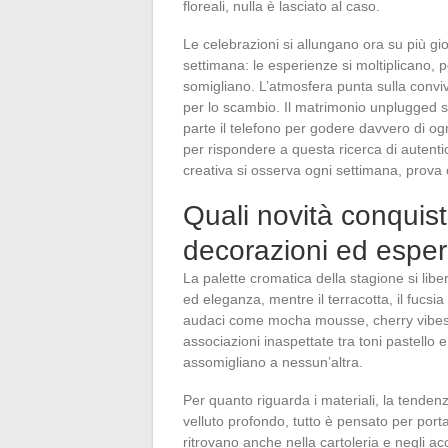
floreali, nulla è lasciato al caso.
Le celebrazioni si allungano ora su più gio
settimana: le esperienze si moltiplicano, pe
somigliano. L’atmosfera punta sulla convivi
per lo scambio. Il matrimonio unplugged 
parte il telefono per godere davvero di ogni
per rispondere a questa ricerca di autent
creativa si osserva ogni settimana, prova c
Quali novità conquista
decorazioni ed esper
La palette cromatica della stagione si liber
ed eleganza, mentre il terracotta, il fucsia
audaci come mocha mousse, cherry vibes o
associazioni inaspettate tra toni pastello 
assomigliano a nessun’altra.
Per quanto riguarda i materiali, la tenden
velluto profondo, tutto è pensato per porta
ritrovano anche nella cartoleria e negli acc