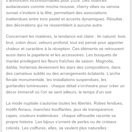
s’annoncent incontournables pour 2026. Des nuances
audacieuses comme mocha mousse, cherry vibes ou verona
sunset s’invitent à la fête, permettant des associations
inattendues entre tons pastel et accents dynamiques. Résultat :
des décorations qui ne ressemblent à aucune autre.
Concernant les matières, la tendance est claire : lin naturel, bois
brut, coton doux, velours profond, tout est pensé pour apporter
chaleur et caractère à la réception. Ces éléments se retrouvent
aussi dans la papeterie et les accessoires. Les bouquets de
mariée privilégient les fleurs fraîches de saison. Magnolia,
dahlia, hortensia deviennent les stars des compositions, dans
des camaïeux subtils ou des arrangements éclatants. L’arche
florale monumentale, les installations suspendues, les
guirlandes lumineuses : chaque détail s’orchestre pour créer un
décor immersif où l’on se sent ailleurs, le temps d’un soir.
La mode nuptiale s’autorise toutes les libertés. Robes fendues,
motifs floraux, manches bouffantes, jeux de transparence,
capes, couleurs inattendues : chaque silhouette raconte sa
propre histoire. Les bijoux s’ornent de perles ou de cristaux
colorés. Les coiffures, elles, se veulent plus naturelles :