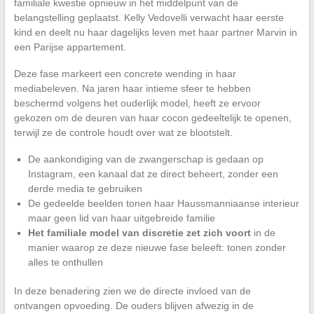
familiale kwestie opnieuw in het middelpunt van de
belangstelling geplaatst. Kelly Vedovelli verwacht haar eerste
kind en deelt nu haar dagelijks leven met haar partner Marvin in
een Parijse appartement.
Deze fase markeert een concrete wending in haar
mediabeleven. Na jaren haar intieme sfeer te hebben
beschermd volgens het ouderlijk model, heeft ze ervoor
gekozen om de deuren van haar cocon gedeeltelijk te openen,
terwijl ze de controle houdt over wat ze blootstelt.
De aankondiging van de zwangerschap is gedaan op
Instagram, een kanaal dat ze direct beheert, zonder een
derde media te gebruiken
De gedeelde beelden tonen haar Haussmanniaanse interieur
maar geen lid van haar uitgebreide familie
Het familiale model van discretie zet zich voort
in de
manier waarop ze deze nieuwe fase beleeft: tonen zonder
alles te onthullen
In deze benadering zien we de directe invloed van de
ontvangen opvoeding. De ouders blijven afwezig in de