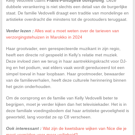
Kelly Vedovelli claimt
Frans-Portugese oorsprong
. Deze
dubbele verankering is niet slechts een detail van de burgerlijke
staat. De familie Vedovelli draagt een traditie van mondelinge en
artistieke overdracht die minstens tot de grootouders teruggaat.
Verder lezen :
Alles wat u moet weten over de tarieven van
verzorgingstehuizen in Marokko in 2024
Haar grootvader, een gerespecteerde muzikant in zijn regio,
heeft een directe rol gespeeld in Kelly’s relatie met muziek.
Deze invloed zien we terug in haar aantrekkingskracht voor DJ-
ing en het podium, wat elders vaak wordt gereduceerd tot een
simpel toeval in haar loopbaan. Haar grootmoeder, bewaarder
van de familieverhalen, heeft deze culturele herinnering binnen
het gezin onderhouden.
Om de oorsprong en de familie van Kelly Vedovelli beter te
begrijpen, moet je verder kijken dan het televisiekader. Het is in
deze familiale voedingsbodem dat haar artistieke gevoeligheid is
geworteld, lang voordat ze op C8 verscheen.
Ook interessant :
Wat zijn de kwetsbare wijken van Nice die je
moet vermijden voor meer veiligheid?