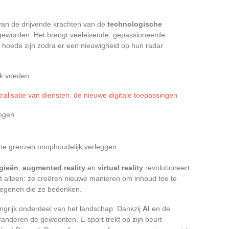
an de drijvende krachten van de
technologische
eworden. Het brengt veeleisende, gepassioneerde
hoede zijn zodra er een nieuwigheid op hun radar
ek voeden:
ralisatie van diensten: de nieuwe digitale toepassingen
ngen
he grenzen onophoudelijk verleggen.
gieën
,
augmented reality
en
virtual reality
revolutioneert
et alleen: ze creëren nieuwe manieren om inhoud toe te
 degenen die ze bedenken.
angrijk onderdeel van het landschap. Dankzij
AI
en de
anderen de gewoonten. E-sport trekt op zijn beurt