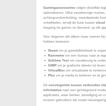
Gamingaccessoires
volgen dezelfde logi
optimaliseren. Ultra-nauwkeurige muizen
achtergrondverlichting, meeslepende hoofdt
ontwikkelen, terwijl de fusie tussen
cloud
toegang tot games on demand, op elk ap
Voor degenen die alleen maar zweren bij
hebben bewezen:
Steam
om je gamebibliotheek te organ
Rainmeter
om een bureau naar je eig
Sublime Text
om nauwkeurig te code
GIMP
om je grafische ideeën tot leven
VirtualBox
om virtualisatie te verkenn
Plex
om je media te beheren en te ge
De
convergentie tussen verbonden obj
informatica
naar een geïntegreerd mode
applicaties, waar beheer, beveiliging en c
ervaren gebruikers die zowel nieuwsgierig 