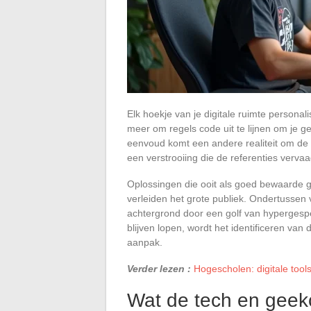
Elk hoekje van je digitale ruimte persona
meer om regels code uit te lijnen om je 
eenvoud komt een andere realiteit om de h
een verstrooiing die de referenties vervaa
Oplossingen die ooit als goed bewaarde g
verleiden het grote publiek. Ondertussen
achtergrond door een golf van hypergespe
blijven lopen, wordt het identificeren va
aanpak.
Verder lezen :
Hogescholen: digitale too
Wat de tech en geek