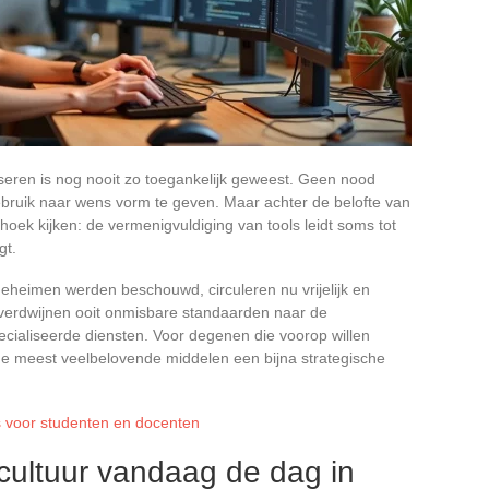
liseren is nog nooit zo toegankelijk geweest. Geen nood
gebruik naar wens vorm te geven. Maar achter de belofte van
oek kijken: de vermenigvuldiging van tools leidt soms tot
gt.
eheimen werden beschouwd, circuleren nu vrijelijk en
 verdwijnen ooit onmisbare standaarden naar de
cialiseerde diensten. Voor degenen die voorop willen
n de meest veelbelovende middelen een bijna strategische
ls voor studenten en docenten
cultuur vandaag de dag in