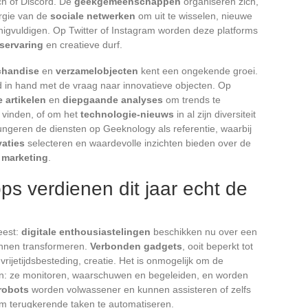
h of Discord. De
geekgemeenschappen
organiseren zich,
ergie van de
sociale netwerken
om uit te wisselen, nieuwe
enigvuldigen. Op Twitter of Instagram worden deze platforms
servaring
en creatieve durf.
chandise
en
verzamelobjecten
kent een ongekende groei.
d in hand met de vraag naar innovatieve objecten. Op
 artikelen
en
diepgaande analyses
om trends te
 vinden, of om het
technologie-nieuws
in al zijn diversiteit
ungeren de diensten op Geeknology als referentie, waarbij
vaties
selecteren en waardevolle inzichten bieden over de
e marketing
.
s verdienen dit jaar echt de
eest:
digitale enthousiastelingen
beschikken nu over een
kunnen transformeren.
Verbonden gadgets
, ooit beperkt tot
 vrijetijdsbesteding, creatie. Het is onmogelijk om de
n: ze monitoren, waarschuwen en begeleiden, en worden
robots
worden volwassener en kunnen assisteren of zelfs
 om terugkerende taken te automatiseren.