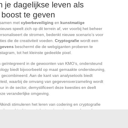
 je dagelijkse leven als
 boost te geven
 samen met
cyberbeveiliging
en
kunstmatige
ieuws speelt zich op dit terrein af, ver voorbij het beheer
rsonaliseert de stromen, bedenkt nieuwe scenario’s voor
es die de creativiteit voeden.
Cryptografie
wordt een
egevens
beschermt die de webgiganten proberen te
agram, tot het kleinste gedeelde pixel.
n geïntegreerd in de gewoonten van KMO’s, ondersteund
ology biedt bijvoorbeeld op maat gemaakte ondersteuning,
 gecombineerd. Aan de kant van analysetools biedt
beleid, waarbij de omvang van gegevensverzameling wordt
ur in de sector, demystificeert deze kwesties en deelt
eze veranderlijke omgeving.
lkindi stimuleren het leren van codering en cryptografie
t zijn zoektocht naar talenten: ingenieurs, onderzoekers en
ende digitale wereld te beveiligen. Tussen
big data
,
agt iedereen bij aan het vormgeven van de contouren van