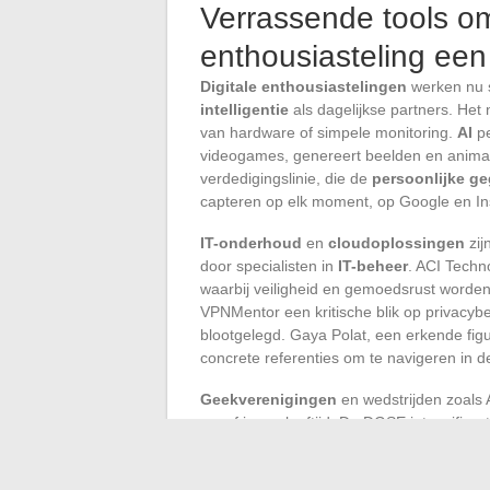
Verrassende tools om
enthousiasteling een
Digitale enthousiastelingen
werken nu
intelligentie
als dagelijkse partners. Het n
van hardware of simpele monitoring.
AI
pe
videogames, genereert beelden en animati
verdedigingslinie, die de
persoonlijke g
capteren op elk moment, op Google en Inst
IT-onderhoud
en
cloudoplossingen
zij
door specialisten in
IT-beheer
. ACI Techn
waarbij veiligheid en gemoedsrust worden
VPNMentor een kritische blik op privacy
blootgelegd. Gaya Polat, een erkende figu
concrete referenties om te navigeren in d
Geekverenigingen
en wedstrijden zoals A
vanaf jonge leeftijd. De DGSE intensifieer
technici worden gezocht om een snelgroei
innovaties en gemeenschapsdynamiek dra