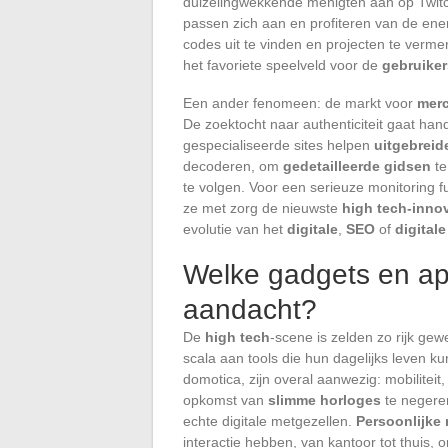
duizelingwekkende menigten aan op Twitc
passen zich aan en profiteren van de en
codes uit te vinden en projecten te verm
het favoriete speelveld voor de
gebruiker
Een ander fenomeen: de markt voor
mer
De zoektocht naar authenticiteit gaat han
gespecialiseerde sites helpen
uitgebreide
decoderen, om
gedetailleerde gidsen
te
te volgen. Voor een serieuze monitoring f
ze met zorg de nieuwste
high tech-inno
evolutie van het
digitale
,
SEO
of
digital
Welke gadgets en app
aandacht?
De
high tech
-scene is zelden zo rijk gew
scala aan tools die hun dagelijks leven 
domotica, zijn overal aanwezig: mobiliteit,
opkomst van
slimme horloges
te negere
echte digitale metgezellen.
Persoonlijke 
interactie hebben, van kantoor tot thuis,