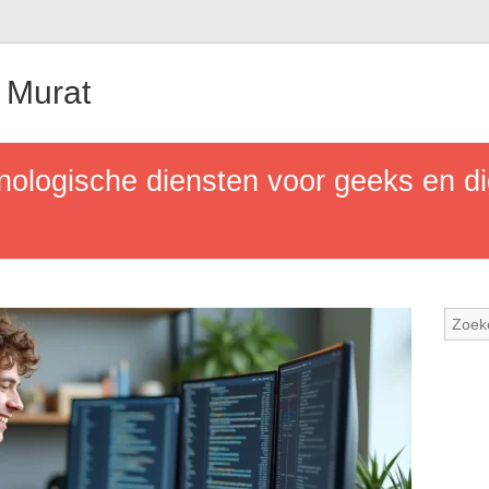
 Murat
ologische diensten voor geeks en di