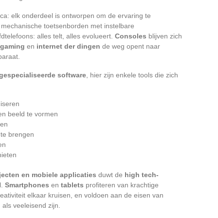
ca: elk onderdeel is ontworpen om de ervaring te
, mechanische toetsenborden met instelbare
elefoons: alles telt, alles evolueert.
Consoles
blijven zich
 gaming
en
internet der dingen
de weg opent naar
paraat.
gespecialiseerde software
, hier zijn enkele tools die zich
iseren
en beeld te vormen
ren
 te brengen
en
nieten
ecten en mobiele applicaties
duwt de
high tech-
l.
Smartphones
en
tablets
profiteren van krachtige
reativiteit elkaar kruisen, en voldoen aan de eisen van
als veeleisend zijn.