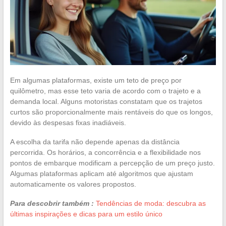
Em algumas plataformas, existe um teto de preço por
quilômetro, mas esse teto varia de acordo com o trajeto e a
demanda local. Alguns motoristas constatam que os trajetos
curtos são proporcionalmente mais rentáveis do que os longos,
devido às despesas fixas inadiáveis.
A escolha da tarifa não depende apenas da distância
percorrida. Os horários, a concorrência e a flexibilidade nos
pontos de embarque modificam a percepção de um preço justo.
Algumas plataformas aplicam até algoritmos que ajustam
automaticamente os valores propostos.
Para descobrir também :
Tendências de moda: descubra as
últimas inspirações e dicas para um estilo único