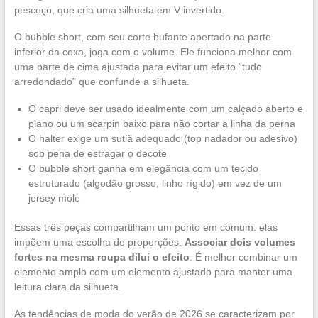
pescoço, que cria uma silhueta em V invertido.
O bubble short, com seu corte bufante apertado na parte
inferior da coxa, joga com o volume. Ele funciona melhor com
uma parte de cima ajustada para evitar um efeito “tudo
arredondado” que confunde a silhueta.
O capri deve ser usado idealmente com um calçado aberto e
plano ou um scarpin baixo para não cortar a linha da perna
O halter exige um sutiã adequado (top nadador ou adesivo)
sob pena de estragar o decote
O bubble short ganha em elegância com um tecido
estruturado (algodão grosso, linho rígido) em vez de um
jersey mole
Essas três peças compartilham um ponto em comum: elas
impõem uma escolha de proporções.
Associar dois volumes
fortes na mesma roupa dilui o efeito
. É melhor combinar um
elemento amplo com um elemento ajustado para manter uma
leitura clara da silhueta.
As tendências de moda do verão de 2026 se caracterizam por