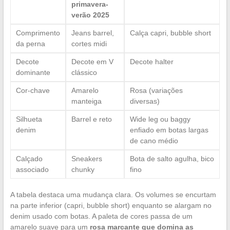
primavera-
verão 2025
Comprimento
Jeans barrel,
Calça capri, bubble short
da perna
cortes midi
Decote
Decote em V
Decote halter
dominante
clássico
Cor-chave
Amarelo
Rosa (variações
manteiga
diversas)
Silhueta
Barrel e reto
Wide leg ou baggy
denim
enfiado em botas largas
de cano médio
Calçado
Sneakers
Bota de salto agulha, bico
associado
chunky
fino
A tabela destaca uma mudança clara. Os volumes se encurtam
na parte inferior (capri, bubble short) enquanto se alargam no
denim usado com botas. A paleta de cores passa de um
amarelo suave para um
rosa marcante que domina as