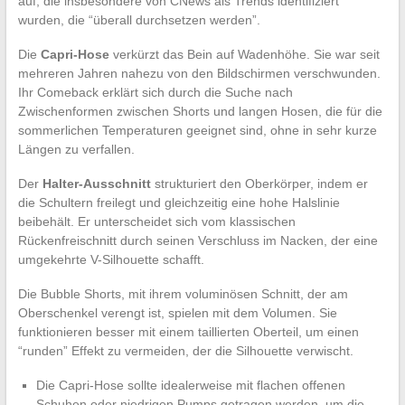
auf, die insbesondere von CNews als Trends identifiziert
wurden, die “überall durchsetzen werden”.
Die
Capri-Hose
verkürzt das Bein auf Wadenhöhe. Sie war seit
mehreren Jahren nahezu von den Bildschirmen verschwunden.
Ihr Comeback erklärt sich durch die Suche nach
Zwischenformen zwischen Shorts und langen Hosen, die für die
sommerlichen Temperaturen geeignet sind, ohne in sehr kurze
Längen zu verfallen.
Der
Halter-Ausschnitt
strukturiert den Oberkörper, indem er
die Schultern freilegt und gleichzeitig eine hohe Halslinie
beibehält. Er unterscheidet sich vom klassischen
Rückenfreischnitt durch seinen Verschluss im Nacken, der eine
umgekehrte V-Silhouette schafft.
Die Bubble Shorts, mit ihrem voluminösen Schnitt, der am
Oberschenkel verengt ist, spielen mit dem Volumen. Sie
funktionieren besser mit einem taillierten Oberteil, um einen
“runden” Effekt zu vermeiden, der die Silhouette verwischt.
Die Capri-Hose sollte idealerweise mit flachen offenen
Schuhen oder niedrigen Pumps getragen werden, um die