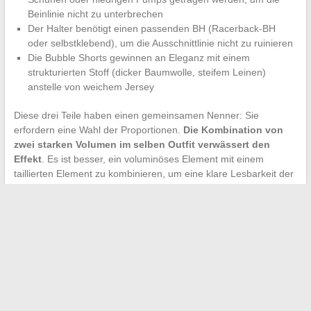
Beinlinie nicht zu unterbrechen
Der Halter benötigt einen passenden BH (Racerback-BH
oder selbstklebend), um die Ausschnittlinie nicht zu ruinieren
Die Bubble Shorts gewinnen an Eleganz mit einem
strukturierten Stoff (dicker Baumwolle, steifem Leinen)
anstelle von weichem Jersey
Diese drei Teile haben einen gemeinsamen Nenner: Sie
erfordern eine Wahl der Proportionen.
Die Kombination von
zwei starken Volumen im selben Outfit verwässert den
Effekt
. Es ist besser, ein voluminöses Element mit einem
taillierten Element zu kombinieren, um eine klare Lesbarkeit der
Silhouette zu bewahren.
Die Modetrends Sommer 2026 zeichnen sich durch klare
Schnitte und eine Palette aus, die von Rosa dominiert wird. Die
KI-gestützten Styling-Tools bieten eine Alternative zum
impulsiven Kauf, indem sie bestehende Teile reaktivieren. Der
rote Faden der Saison lässt sich in einem Wort
zusammenfassen: Kontrast, sei es zwischen Volumen, Farben
oder Längen.