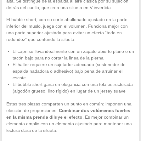
alta. Se distingue de la espalda al aire clásica por su sujeción
detrás del cuello, que crea una silueta en V invertida.
El bubble short, con su corte abullonado ajustado en la parte
inferior del muslo, juega con el volumen. Funciona mejor con
una parte superior ajustada para evitar un efecto “todo en
redondez” que confunde la silueta.
El capri se lleva idealmente con un zapato abierto plano o un
tacón bajo para no cortar la línea de la pierna
El halter requiere un sujetador adecuado (sostenedor de
espalda nadadora o adhesivo) bajo pena de arruinar el
escote
El bubble short gana en elegancia con una tela estructurada
(algodón grueso, lino rígido) en lugar de un jersey suave
Estas tres piezas comparten un punto en común: imponen una
elección de proporciones.
Combinar dos volúmenes fuertes
en la misma prenda diluye el efecto
. Es mejor combinar un
elemento amplio con un elemento ajustado para mantener una
lectura clara de la silueta.