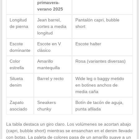
primavera-
verano 2025
Longitud
Jean barrel,
Pantalón capri, bubble
de pierna
cortes a media
short
longitud
Escote
Escote en V
Escote halter
dominante
clásico
Color
Amarillo
Rosa (variantes diversas)
estrella
mantequilla
Silueta
Barrel y recto
Wide leg o baggy metido
denim
en botines anchos de
media caña
Zapato
Sneakers
Botín de tacón de aguja,
asociado
chunky
punta afilada
La tabla destaca un giro claro. Los volúmenes se acortan abajo
(capri, bubble short) mientras se ensanchan en el denim llevado
con botas. La paleta de colores pasa de un amarillo suave a un