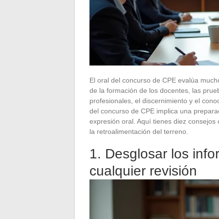
El oral del concurso de CPE evalúa muc
de la formación de los docentes, las prue
profesionales, el discernimiento y el cono
del concurso de CPE implica una preparac
expresión oral. Aquí tienes diez consejos 
la retroalimentación del terreno.
1. Desglosar los inf
cualquier revisión