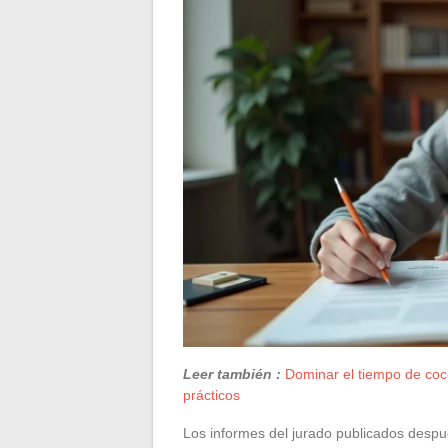
Leer también :
Dominar el tiempo de cocc
prácticos
Los informes del jurado publicados despué