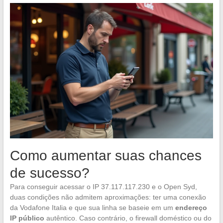
Como aumentar suas chances
de sucesso?
Para conseguir acessar o IP 37.117.117.230 e o Open Syd,
duas condições não admitem aproximações: ter uma conexão
da Vodafone Italia e que sua linha se baseie em um
endereço
IP público
autêntico. Caso contrário, o firewall doméstico ou do