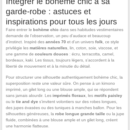
Intégrer le bohème chic à sa
garde-robe : astuces et
inspirations pour tous les jours
Faire entrer le
bohème chic
dans ses habitudes vestimentaires
demande de l’observation, un peu d’audace et beaucoup
d’instinct. Inspiré des
années 70
et d’un univers
folk
, ce style
privilégie les
matières naturelles
, lin, coton, soie, viscose, et
une gamme de
couleurs douces
: écru, terracotta, camel,
bordeaux, kaki. Les tissus, toujours légers, s’accordent à la
liberté de mouvement et à la minutie du détail.
Pour structurer une silhouette authentiquement bohème chic, la
superposition reste une valeur sûre. On pense à un kimono
imprimé, un gilet long ou une blouse ample, qui se répondent
sans jamais alourdir. Les
imprimés floraux
, les
motifs paisley
ou le
tie and dye
s’invitent volontiers sur des robes longues,
des jupes évasées ou des tuniques à manches ballon. Pour les
silhouettes généreuses, la
robe longue grande taille
ou la jupe
fluide, combinées à une blouse ample et un gilet long, créent
une harmonie flatteuse.