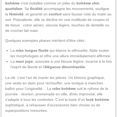
bohème
s’est installée comme un pilier du
bohème chic
quotidien
. Sa
fluidité
accompagne les mouvements, souligne
la
féminité
, et garantit un
confort
sans fausse note du matin au
soir. Polyvalente, elle se décline en une multitude de coupes et
de tissus : coton aérien, viscose légère, touches de dentelle ou
de crochet fait main.
Quelques exemples phares méritent d’être cités :
La
robe longue fluide
qui élance la silhouette, flatte toutes
les morphologies et offre une allure immédiatement affirmée.
La
maxi jupe
, associée à une blouse légère, incarne à la fois
l’esprit de liberté et l’
élégance décontractée
.
La clé, c’est l’art de marier les pièces. Un kimono graphique,
une veste en daim pour réchauffer, une tunique à manches
ballon pour l’originalité… La
robe bohème
suit le rythme de la
journée : réunion, promenade en ville, dîner improvisé, elle
s’adapte à tous les contextes. C’est la base d’un
look bohème
sophistiqué, à rehausser d’accessoires bien choisis ou de
superpositions mesurées.