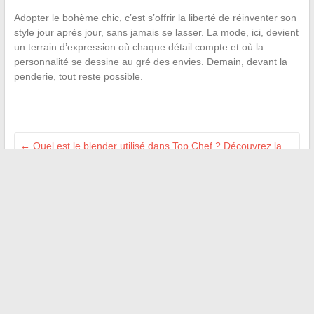
Adopter le bohème chic, c’est s’offrir la liberté de réinventer son
style jour après jour, sans jamais se lasser. La mode, ici, devient
un terrain d’expression où chaque détail compte et où la
personnalité se dessine au gré des envies. Demain, devant la
penderie, tout reste possible.
←
Quel est le blender utilisé dans Top Chef ? Découvrez la
marque préférée des chefs
Maîtriser le temps de cuisson du filet mignon basse
température : astuces et conseils pratiques
→
Recherche