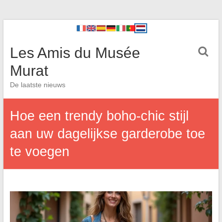
Les Amis du Musée
Murat
De laatste nieuws
Hoe een trendy boho-chic stijl
aan uw dagelijkse garderobe toe
te voegen