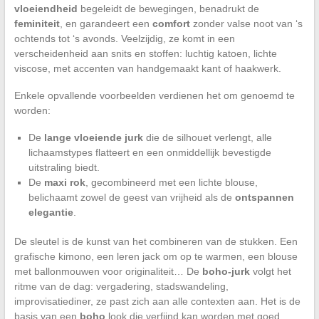
vloeiendheid
begeleidt de bewegingen, benadrukt de
feminiteit
, en garandeert een
comfort
zonder valse noot van ‘s
ochtends tot ‘s avonds. Veelzijdig, ze komt in een
verscheidenheid aan snits en stoffen: luchtig katoen, lichte
viscose, met accenten van handgemaakt kant of haakwerk.
Enkele opvallende voorbeelden verdienen het om genoemd te
worden:
De
lange vloeiende jurk
die de silhouet verlengt, alle
lichaamstypes flatteert en een onmiddellijk bevestigde
uitstraling biedt.
De
maxi rok
, gecombineerd met een lichte blouse,
belichaamt zowel de geest van vrijheid als de
ontspannen
elegantie
.
De sleutel is de kunst van het combineren van de stukken. Een
grafische kimono, een leren jack om op te warmen, een blouse
met ballonmouwen voor originaliteit… De
boho-jurk
volgt het
ritme van de dag: vergadering, stadswandeling,
improvisatiediner, ze past zich aan alle contexten aan. Het is de
basis van een
boho
look die verfijnd kan worden met goed