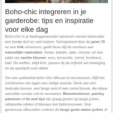
Boho-chic integreren in je
garderobe: tips en inspiratie
voor elke dag
Boho-chic in je kledinggewoonten opnemen vereist observatie,
een beetje durf en veel instinct. Geïnspireerd door de
jaren 70
en een
folk
universum, geeft deze stijl de voorkeur aan
natuurlijke materialen
, linnen, katoen, zijde, viscose, en een
palet van
zachte kleuren
: ecru, terracotta, camel, bordeaux,
kaki. De stoffen, altijd licht, passen bij de vrijheid van beweging
en de aandacht voor detail.
Om een authentiek boho-chic silhouet te structureren, blijft het
combineren van lagen een veilige waarde. Denk aan een
bedrukte kimono, een lange vest of een ruime blouse, die elkaar
aanvullen zonder ooit te verzwaren.
Bloemmotieven
,
paisley
patronen
of
tie and dye
zijn graag gezien op lange jurken,
uitlopende rokken of blouses met ballonmouwen. Voor
genereuze silhouetten creëren de
lange grote maten jurken
of