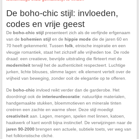
De boho-chic stijl: invloeden,
codes en vrije geest
De
boho-chic stijl
presenteert zich als de verfijnde erfgenaam
van de
bohemien stijl
en de
hippie mode
die de jaren 60 en
70 heeft gekenmerkt. Tussen
folk
, etnische inspiratie en een
vleugje romantiek, staat het zichzelf alle vrijheden toe. De rode
draad: een creatieve, bevrijde uitstraling die flirteert met de
moderniteit
terwijl het de authenticiteit respecteert. Luchtige
jurken, lichte blouses, slimme lagen: elk element vertelt over de
vrijheid van beweging, zonder ooit de elegantie op te offeren.
De
boho-chic
invloed reikt verder dan de garderobe. Het
doordringt ook de
interieurdecoratie
: natuurlijke materialen,
handgemaakte stukken, bloemmotieven en minerale tinten
creëren een zachte en warme sfeer. Deze stijl moedigt
creativiteit
aan. Lagen, mengen, spelen met linnen, katoen,
haakwerk of kant wordt bijna instinctief. De verwijzingen naar de
jaren 90-2000
brengen een actuele, subtiele toets, ver weg van
het folkloristische cliché.