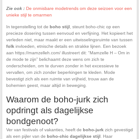
Zie ook :
De onmisbare modetrends om deze seizoen voor een
unieke stijl te omarmen
In tegenstelling tot de
boho stijl
, steunt boho-chic op een
precieze dosering tussen eenvoud en verfijning. Het kopieert het
verleden niet, maar maakt er een uitwisselingsruimte van tussen
folk
invloeden, etnische details en strakke lijnen. Een bezoek
aan https://mamzelleh.com/ illustreert dit: “Mamzelle H – Om in
de mode te zijn” belichaamt deze wens om zich te
onderscheiden, om te durven zonder in het excessieve te
vervallen, om zich zonder beperkingen te kleden. Mode
bevestigt zich als een ruimte van vrijheid, trouw aan de
bohemien geest, maar altijd in beweging.
Waarom de boho-jurk zich
opdringt als dagelijkse
bondgenoot?
Ver van festivals of vakanties, heeft de
boho-jurk
zich gevestigd
als een pijler van de
boho-chic dagelijkse stijl
. Haar