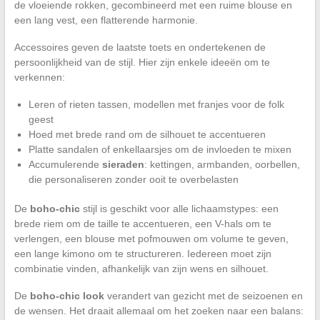
de vloeiende rokken, gecombineerd met een ruime blouse en
een lang vest, een flatterende harmonie.
Accessoires geven de laatste toets en ondertekenen de
persoonlijkheid van de stijl. Hier zijn enkele ideeën om te
verkennen:
Leren of rieten tassen, modellen met franjes voor de folk
geest
Hoed met brede rand om de silhouet te accentueren
Platte sandalen of enkellaarsjes om de invloeden te mixen
Accumulerende
sieraden
: kettingen, armbanden, oorbellen,
die personaliseren zonder ooit te overbelasten
De
boho-chic
stijl is geschikt voor alle lichaamstypes: een
brede riem om de taille te accentueren, een V-hals om te
verlengen, een blouse met pofmouwen om volume te geven,
een lange kimono om te structureren. Iedereen moet zijn
combinatie vinden, afhankelijk van zijn wens en silhouet.
De
boho-chic look
verandert van gezicht met de seizoenen en
de wensen. Het draait allemaal om het zoeken naar een balans: