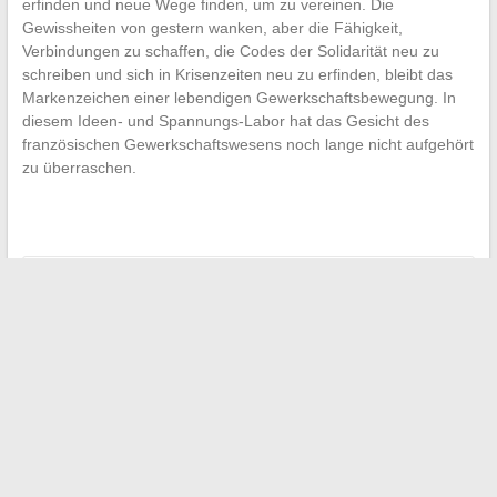
erfinden und neue Wege finden, um zu vereinen. Die
Gewissheiten von gestern wanken, aber die Fähigkeit,
Verbindungen zu schaffen, die Codes der Solidarität neu zu
schreiben und sich in Krisenzeiten neu zu erfinden, bleibt das
Markenzeichen einer lebendigen Gewerkschaftsbewegung. In
diesem Ideen- und Spannungs-Labor hat das Gesicht des
französischen Gewerkschaftswesens noch lange nicht aufgehört
zu überraschen.
←
Mitfahrgelegenheiten: Tipps zur Festlegung eines fairen
und attraktiven Preises für Ihre Fahrten
Wie man Fußballspiele legal und live im Stream schaut
→
Suchen