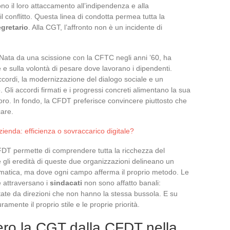
no il loro attaccamento all’indipendenza e alla
il conflitto. Questa linea di condotta permea tutta la
gretario
. Alla CGT, l’affronto non è un incidente di
. Nata da una scissione con la CFTC negli anni ’60, ha
e e sulla volontà di pesare dove lavorano i dipendenti.
ccordi, la modernizzazione del dialogo sociale e un
li accordi firmati e i progressi concreti alimentano la sua
avoro. In fondo, la CFDT preferisce convincere piuttosto che
care.
zienda: efficienza o sovraccarico digitale?
CFDT permette di comprendere tutta la ricchezza del
e gli eredità di queste due organizzazioni delineano un
ematica, ma dove ogni campo afferma il proprio metodo. Le
e attraversano i
sindacati
non sono affatto banali:
tate da direzioni che non hanno la stessa bussola. E su
mente il proprio stile e le proprie priorità.
ero la CGT dalla CFDT nella