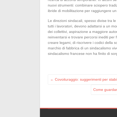
nuovi strumenti: combinare sciopero trad
ibride di mobilitazione per raggiungere un
Le direzioni sindacali, spesso divise tra le
tutti i lavoratori, devono adattarsi a un 
dei collettivi, aspirazione a maggiore aut
reinventarsi e trovare percorsi inediti per 
creare legami, di riscrivere i codici della s
marchio di fabbrica di un sindacalismo vivo.
sindacalismo francese non ha finito di so
←
Covoituraggio: suggerimenti per stabilir
Come guardare 