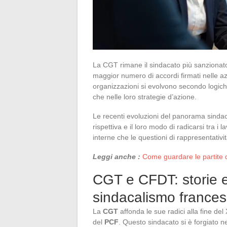
La CGT rimane il sindacato più sanzionato 
maggior numero di accordi firmati nelle a
organizzazioni si evolvono secondo logiche
che nelle loro strategie d’azione.
Le recenti evoluzioni del panorama sindacal
rispettiva e il loro modo di radicarsi tra i
interne che le questioni di rappresentativi
Leggi anche :
Come guardare le partite d
CGT e CFDT: storie e
sindacalismo france
La
CGT
affonda le sue radici alla fine del
del
PCF
. Questo sindacato si è forgiato n