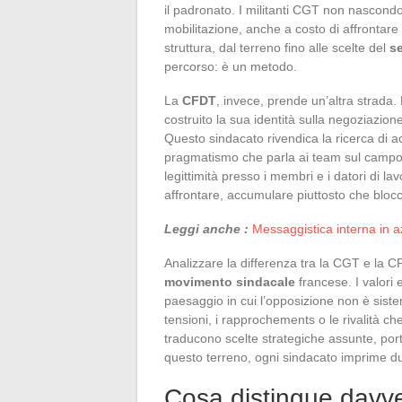
il padronato. I militanti CGT non nascondo
mobilitazione, anche a costo di affrontare 
struttura, dal terreno fino alle scelte del
se
percorso: è un metodo.
La
CFDT
, invece, prende un’altra strada
costruito la sua identità sulla negoziazion
Questo sindacato rivendica la ricerca di a
pragmatismo che parla ai team sul campo. G
legittimità presso i membri e i datori di l
affrontare, accumulare piuttosto che bloc
Leggi anche :
Messaggistica interna in a
Analizzare la differenza tra la CGT e la 
movimento sindacale
francese. I valori 
paesaggio in cui l’opposizione non è sist
tensioni, i rapprochements o le rivalità ch
traducono scelte strategiche assunte, por
questo terreno, ogni sindacato imprime dura
Cosa distingue davv