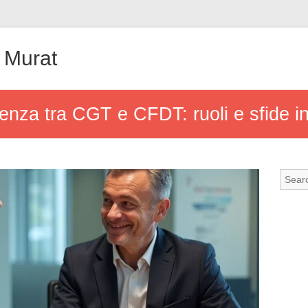
 Murat
enza tra CGT e CFDT: ruoli e sfide i