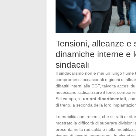
Tensioni, alleanze e 
dinamiche interne e le
sindacali
Il sindacalismo non è mai un lungo fiume 
compromessi occasionali e giochi di allean
dibattiti interni alla CGT, talvolta accesi d
necessario radicalizzare il tono, comporre
Sul campo, le
unioni dipartimentali
, co
di freno, a seconda della loro implantazion
Le mobilitazioni recenti, che si tratti di r
mostrato la difficoltà di superare division
presenta nella radicalità e nella mobilitazi
ricerca di accordi temporanei. In alcuni s