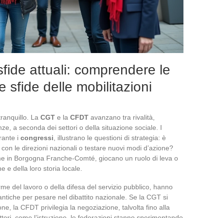
sfide attuali: comprendere le
 sfide delle mobilitazioni
tranquillo. La
CGT
e la
CFDT
avanzano tra rivalità,
ze, a seconda dei settori o della situazione sociale. I
urante i
congressi
, illustrano le questioni di strategia: è
 con le direzioni nazionali o testare nuovi modi d’azione?
me in Borgogna Franche-Comté, giocano un ruolo di leva o
e e della loro storia locale.
iforme del lavoro o della difesa del servizio pubblico, hanno
i antiche per pesare nel dibattito nazionale. Se la CGT si
one, la CFDT privilegia la negoziazione, talvolta fino alla
ettori, come l’istruzione, le federazioni stanno sperimentando