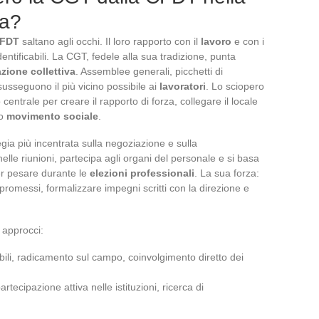
na?
FDT
saltano agli occhi. Il loro rapporto con il
lavoro
e con i
tificabili. La CGT, fedele alla sua tradizione, punta
zione collettiva
. Assemblee generali, picchetti di
si susseguono il più vicino possibile ai
lavoratori
. Lo sciopero
ntrale per creare il rapporto di forza, collegare il locale
to
movimento sociale
.
gia più incentrata sulla negoziazione e sulla
elle riunioni, partecipa agli organi del personale e si basa
r pesare durante le
elezioni professionali
. La sua forza:
promessi, formalizzare impegni scritti con la direzione e
 approcci:
isibili, radicamento sul campo, coinvolgimento diretto dei
artecipazione attiva nelle istituzioni, ricerca di