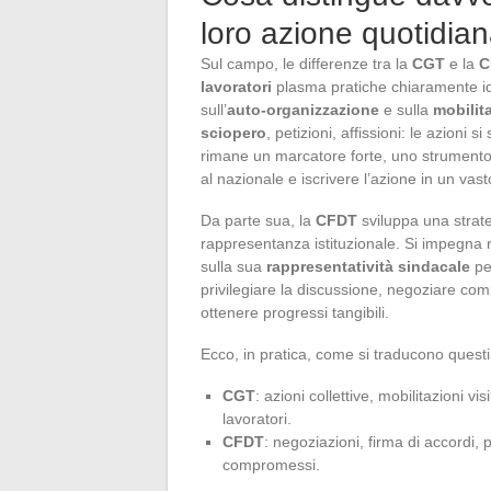
loro azione quotidia
Sul campo, le differenze tra la
CGT
e la
C
lavoratori
plasma pratiche chiaramente iden
sull’
auto-organizzazione
e sulla
mobilita
sciopero
, petizioni, affissioni: le azioni 
rimane un marcatore forte, uno strumento ce
al nazionale e iscrivere l’azione in un vas
Da parte sua, la
CFDT
sviluppa una strate
rappresentanza istituzionale. Si impegna n
sulla sua
rappresentatività sindacale
pe
privilegiare la discussione, negoziare com
ottenere progressi tangibili.
Ecco, in pratica, come si traducono questi
CGT
: azioni collettive, mobilitazioni v
lavoratori.
CFDT
: negoziazioni, firma di accordi, p
compromessi.