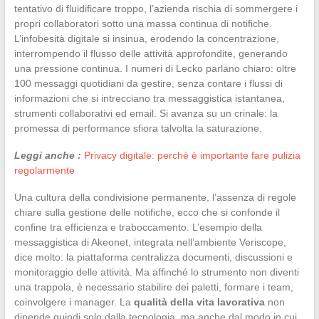
tentativo di fluidificare troppo, l’azienda rischia di sommergere i
propri collaboratori sotto una massa continua di notifiche.
L’infobesità digitale si insinua, erodendo la concentrazione,
interrompendo il flusso delle attività approfondite, generando
una pressione continua. I numeri di Lecko parlano chiaro: oltre
100 messaggi quotidiani da gestire, senza contare i flussi di
informazioni che si intrecciano tra messaggistica istantanea,
strumenti collaborativi ed email. Si avanza su un crinale: la
promessa di performance sfiora talvolta la saturazione.
Leggi anche :
Privacy digitale: perché è importante fare pulizia
regolarmente
Una cultura della condivisione permanente, l’assenza di regole
chiare sulla gestione delle notifiche, ecco che si confonde il
confine tra efficienza e traboccamento. L’esempio della
messaggistica di Akeonet, integrata nell’ambiente Veriscope,
dice molto: la piattaforma centralizza documenti, discussioni e
monitoraggio delle attività. Ma affinché lo strumento non diventi
una trappola, è necessario stabilire dei paletti, formare i team,
coinvolgere i manager. La
qualità della vita lavorativa
non
dipende quindi solo dalla tecnologia, ma anche dal modo in cui