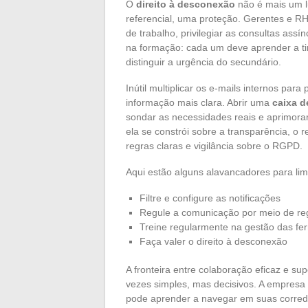
O
direito à desconexão
não é mais um l
referencial, uma proteção. Gerentes e RH
de trabalho, privilegiar as consultas ass
na formação: cada um deve aprender a tira
distinguir a urgência do secundário.
Inútil multiplicar os e-mails internos par
informação mais clara. Abrir uma
caixa d
sondar as necessidades reais e aprimorar
ela se constrói sobre a transparência, o 
regras claras e vigilância sobre o RGPD.
Aqui estão alguns alavancadores para limi
Filtre e configure as notificações
Regule a comunicação por meio de re
Treine regularmente na gestão das fe
Faça valer o direito à desconexão
A fronteira entre colaboração eficaz e su
vezes simples, mas decisivos. A empresa 
pode aprender a navegar em suas corred