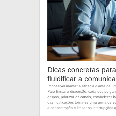
Dicas concretas para 
fluidificar a comunic
Impossível manter a eficácia diante de u
Para limitar a dispersão, cada equipe gan
grupos, priorizar os canais, estabelecer
das notificações torna-se uma arma de sobre
a concentração e limitar as interrupções