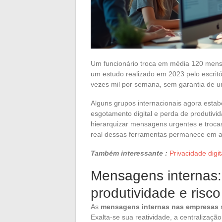
Um funcionário troca em média 120 mensa
um estudo realizado em 2023 pelo escritór
vezes mil por semana, sem garantia de u
Alguns grupos internacionais agora esta
esgotamento digital e perda de produtivi
hierarquizar mensagens urgentes e trocas
real dessas ferramentas permanece em a
Também interessante :
Privacidade digi
Mensagens internas:
produtividade e risc
As
mensagens internas nas empresas
Exalta-se sua reatividade, a centralizaçã