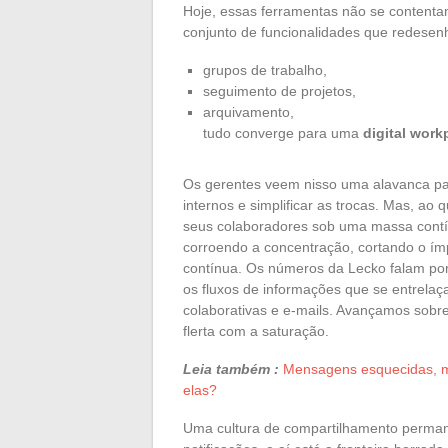
Hoje, essas ferramentas não se content
conjunto de funcionalidades que redesenh
grupos de trabalho,
seguimento de projetos,
arquivamento,
tudo converge para uma
digital work
Os gerentes veem nisso uma alavanca par
internos e simplificar as trocas. Mas, ao 
seus colaboradores sob uma massa contínua
corroendo a concentração, cortando o í
contínua. Os números da Lecko falam por 
os fluxos de informações que se entrela
colaborativas e e-mails. Avançamos sob
flerta com a saturação.
Leia também :
Mensagens esquecidas, m
elas?
Uma cultura de compartilhamento permane