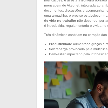
notificações, e aí está a fronteira borra
mensagem de Akeonet, integrada ao ambien
documentos, discussões e acompanhament
uma armadilha, é preciso estabelecer mar
de vida no trabalho
não depende, portan
é introduzida, regulamentada e vivida no d
Três dinâmicas coabitam no coração das
Produtividade
aumentada graças à ra
Sobrecarga
provocada pela multipli
Bem-estar
impactado pela infobesidad