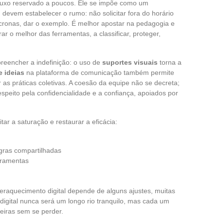
uxo reservado a poucos. Ele se impõe como um
 devem estabelecer o rumo: não solicitar fora do horário
íncronas, dar o exemplo. É melhor apostar na pedagogia e
r o melhor das ferramentas, a classificar, proteger,
a preencher a indefinição: o uso de
suportes visuais
torna a
e ideias
na plataforma de comunicação também permite
 as práticas coletivas. A coesão da equipe não se decreta;
respeito pela confidencialidade e a confiança, apoiados por
tar a saturação e restaurar a eficácia:
gras compartilhadas
rramentas
peraquecimento digital depende de alguns ajustes, muitas
digital nunca será um longo rio tranquilo, mas cada um
eiras sem se perder.