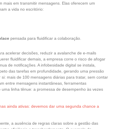
am mais em transmitir mensagens. Elas oferecem um
am a vida no escritório:
place
pensada para fluidificar a colaboração.
a acelerar decisões, reduzir a avalanche de e-mails
querer fluidificar demais, a empresa corre o risco de afogar
 de notificações. A infobesidade digital se instala,
mpeto das tarefas em profundidade, gerando uma pressão
si: mais de 100 mensagens diárias para tratar, sem contar
çam entre mensagens instantâneas, ferramentas
re uma linha tênue: a promessa de desempenho às vezes
as ainda ativas: devemos dar uma segunda chance a
nte, a ausência de regras claras sobre a gestão das