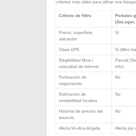
criterios más útiles para afinar una búsq
Criterio de filtro
Portales g
(SeLoger,
Precio, superficie,
Sí
ubicación
Clase DPE
Sí (filtro b
Elegibilidad fibra /
Parcial (S
velocidad de internet
info)
Puntuación de
No
negociación
Estimación de
No
rentabilidad locativa
Historial de precios del
No
anuncio
Alerta IA ultra-dirigida
Alerta por 