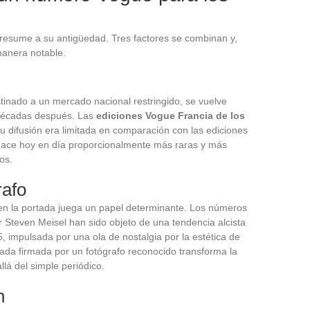
 resume a su antigüedad. Tres factores se combinan y,
anera notable.
inado a un mercado nacional restringido, se vuelve
 décadas después. Las
ediciones Vogue Francia de los
u difusión era limitada en comparación con las ediciones
 hace hoy en día proporcionalmente más raras y más
os.
rafo
 en la portada juega un papel determinante. Los números
 Steven Meisel han sido objeto de una tendencia alcista
impulsada por una ola de nostalgia por la estética de
da firmada por un fotógrafo reconocido transforma la
llá del simple periódico.
n