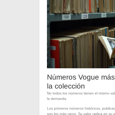
Números Vogue más 
la colección
No todos los números tienen el mismo val
la demanda.
Los primeros números históricos, publicad
son los más raros. Su valor radica en su 