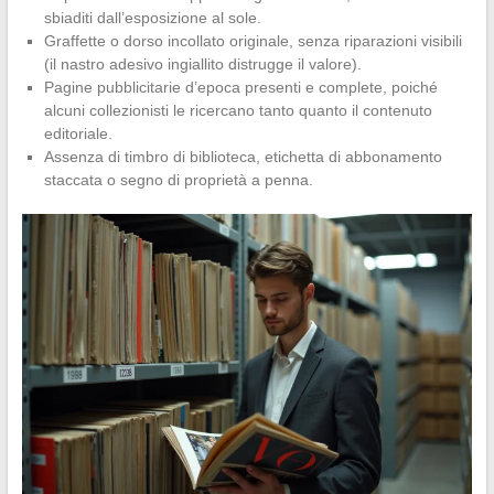
sbiaditi dall’esposizione al sole.
Graffette o dorso incollato originale, senza riparazioni visibili
(il nastro adesivo ingiallito distrugge il valore).
Pagine pubblicitarie d’epoca presenti e complete, poiché
alcuni collezionisti le ricercano tanto quanto il contenuto
editoriale.
Assenza di timbro di biblioteca, etichetta di abbonamento
staccata o segno di proprietà a penna.