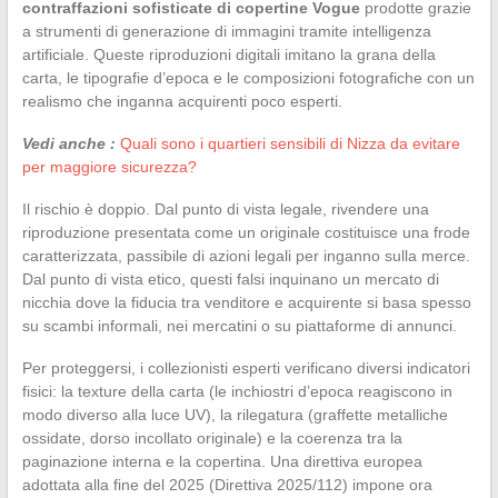
contraffazioni sofisticate di copertine Vogue
prodotte grazie
a strumenti di generazione di immagini tramite intelligenza
artificiale. Queste riproduzioni digitali imitano la grana della
carta, le tipografie d’epoca e le composizioni fotografiche con un
realismo che inganna acquirenti poco esperti.
Vedi anche :
Quali sono i quartieri sensibili di Nizza da evitare
per maggiore sicurezza?
Il rischio è doppio. Dal punto di vista legale, rivendere una
riproduzione presentata come un originale costituisce una frode
caratterizzata, passibile di azioni legali per inganno sulla merce.
Dal punto di vista etico, questi falsi inquinano un mercato di
nicchia dove la fiducia tra venditore e acquirente si basa spesso
su scambi informali, nei mercatini o su piattaforme di annunci.
Per proteggersi, i collezionisti esperti verificano diversi indicatori
fisici: la texture della carta (le inchiostri d’epoca reagiscono in
modo diverso alla luce UV), la rilegatura (graffette metalliche
ossidate, dorso incollato originale) e la coerenza tra la
paginazione interna e la copertina. Una direttiva europea
adottata alla fine del 2025 (Direttiva 2025/112) impone ora