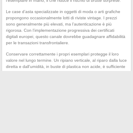
l’esemplare in mano, il che riduce il rischio di brutte sorprese.
Le case d’asta specializzate in oggetti di moda o arti grafiche
propongono occasionalmente lotti di riviste vintage. I prezzi
sono generalmente più elevati, ma l’autenticazione è più
rigorosa. Con l’implementazione progressiva dei certificati
digitali europei, questo canale dovrebbe guadagnare affidabilità
per le transazioni transfrontaliere.
Conservare correttamente i propri esemplari protegge il loro
valore nel lungo termine. Un ripiano verticale, al riparo dalla luce
diretta e dall’umidità, in buste di plastica non acide, è sufficiente
per preservare l’essenziale. La carta patinata delle copertine
Vogue resiste meglio della carta da giornale, ma rimane
vulnerabile alle variazioni di temperatura ripetute.
Il mercato delle riviste Vogue da collezione rimane un segmento
di nicchia, poco strutturato rispetto alla numismatica o alla
filatelia. Questa assenza di aggregatore centrale di prezzi rende
ogni transazione unica, il che favorisce sia gli affari vantaggiosi
che le delusioni per chi non si prende il tempo di verificare
l’autenticità e lo stato reale di ciò che acquista.