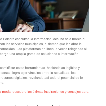
e Poitiers consultan la información local no solo marca el
con los servicios municipales, al tiempo que les abre la
conocidos. Las plataformas en línea, a veces relegadas al
embargo una amplia gama de soluciones e información
esmitificar estas herramientas, haciéndolas legibles y
staca: logra tejer vínculos entre la actualidad, los
s recursos digitales, revelando así todo el potencial de lo
no.
 moda: descubre las últimas inspiraciones y consejos para