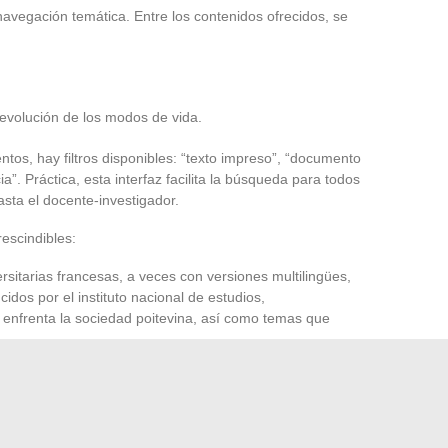
navegación temática. Entre los contenidos ofrecidos, se
 evolución de los modos de vida.
tos, hay filtros disponibles: “texto impreso”, “documento
ia”. Práctica, esta interfaz facilita la búsqueda para todos
asta el docente-investigador.
rescindibles:
ersitarias francesas, a veces con versiones multilingües,
idos por el instituto nacional de estudios,
 enfrenta la sociedad poitevina, así como temas que
material documental que va desde el simple formulario
ste abanico nutre la reflexión, hace circular la información y
 avanza, mejor preparado para comprender la ciudad, sus
la cotidianidad. Poitiers, definitivamente, tiene más de una