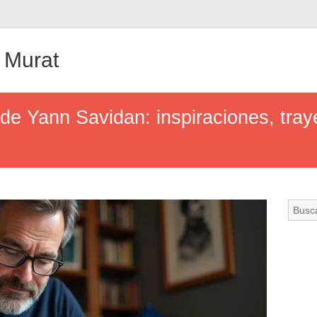
 Murat
de Yann Savidan: inspiraciones, tray