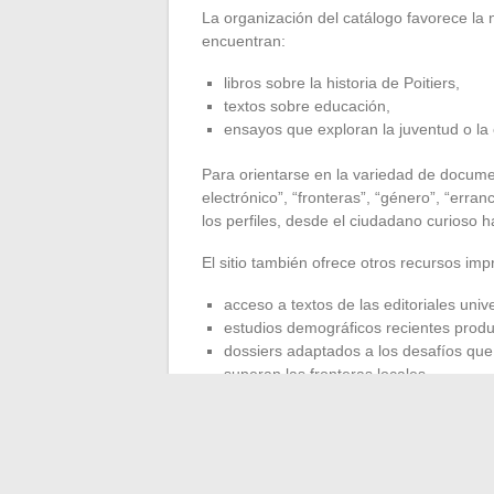
La organización del catálogo favorece la 
encuentran:
libros sobre la historia de Poitiers,
textos sobre educación,
ensayos que exploran la juventud o la
Para orientarse en la variedad de documen
electrónico”, “fronteras”, “género”, “erranc
los perfiles, desde el ciudadano curioso h
El sitio también ofrece otros recursos imp
acceso a textos de las editoriales univ
estudios demográficos recientes produc
dossiers adaptados a los desafíos que
superan las fronteras locales.
En unos minutos, el usuario accede a un 
administrativo hasta análisis científicos. E
da relieve a la vida local. Así, cada uno
desafíos y las iniciativas que transforman 