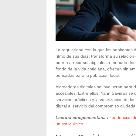
La regularidad con la que los habitantes d
ritmo de sus días: transforma su relación 
puerta a recursos digitales a menudo des
fondo de la vida cotidiana, ofrecen sin 
pensadas para la población local.
Alcreadores digitales se involucran para d
accesibles. Entre ellos, Yann Savidan se de
servicios prácticos y la valorización de lo
digital al servicio del compromiso ciudada
Lectura complementaria :
Tendencias de
un estilo único