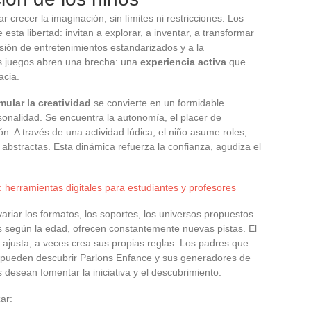
 crecer la imaginación, sin límites ni restricciones. Los
sta libertad: invitan a explorar, a inventar, a transformar
usión de entretenimientos estandarizados y a la
os juegos abren una brecha: una
experiencia activa
que
acia.
mular la creatividad
se convierte en un formidable
onalidad. Se encuentra la autonomía, el placer de
n. A través de una actividad lúdica, el niño asume roles,
 abstractas. Esta dinámica refuerza la confianza, agudiza el
 herramientas digitales para estudiantes y profesores
variar los formatos, los soportes, los universos propuestos
 según la edad, ofrecen constantemente nuevas pistas. El
, ajusta, a veces crea sus propias reglas. Los padres que
 pueden descubrir Parlons Enfance y sus generadores de
 desean fomentar la iniciativa y el descubrimiento.
ar: