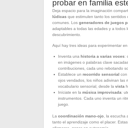
probar en familia es
Deja espacio para la imaginación compart
lúdicas
que estimulen tanto los sentidos
comunes. Los
generadores de juegos p
adaptables a todas las edades y a todos l
descubrimiento.
Aquí hay tres ideas para experimentar en 
Inventa una
historia a varias voces
:
en imágenes o palabras clave sacadas a
contribuciones, cada uno rebotando sob
Establece un
recorrido sensorial
con 
ojos vendados, los niños adivinan las
vocabulario sensorial, desde la
vista
h
Iníciate en la
música improvisada
: u
instrumentos. Cada uno inventa un rit
juego.
La
coordinación mano-ojo
, la escucha 
tanto el aprendizaje como el placer. Esta
afirmarse, ganar en autonomía.