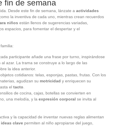
te fin de semana
ida. Desde este fin de semana, lánzate a
actividades
 como la inventiva de cada uno, mientras crean recuerdos
ara niños
están llenos de sugerencias variadas,
os espacios, para fomentar el despertar y el
familia:
 cada participante añade una frase por turno, inspirándose
l azar. La trama se construye a lo largo de las
re la idea anterior.
objetos cotidianos: telas, esponjas, pastas, frutas. Con los
 materias, agudizan su
motricidad
y enriquecen su
asta el
tacto
.
tensilios de cocina, cajas, botellas se convierten en
mo, una melodía, y la
expresión corporal
se invita al
activa y la capacidad de inventar nuevas reglas alimentan
s
ideas clave
permiten al niño apropiarse del juego,