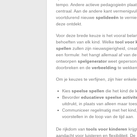
tempo. Andere actieve pedagogieën plaat
centraal. Aan de andere kant vermenigvu
voortdurend nieuwe
spelideeën
te vernie
deze ontdekt.
Voor deze brede keuze is het vooral belan
behoeften van elk kind. Welke
tool voor 
spellen
zullen zijn nieuwsgierigheid, creat
een formule: het hangt allemaal af van de
ontworpen
spelgenerator
weet gepersonal
doorbreken en de
verbeelding
te wekken
Om je keuzes te verfijnen, zijn hier enkel
Kies
speelse spellen
die het kind de 
Bevorder
educatieve speelse activit
uitdrukt, in plaats van alleen maar toe
Communiceer regelmatig met het kind,
voorstellen in de loop van de tijd aan.
De rijkdom van
tools voor kinderen
krij
aandacht voor luisteren en flexibiliteit. De