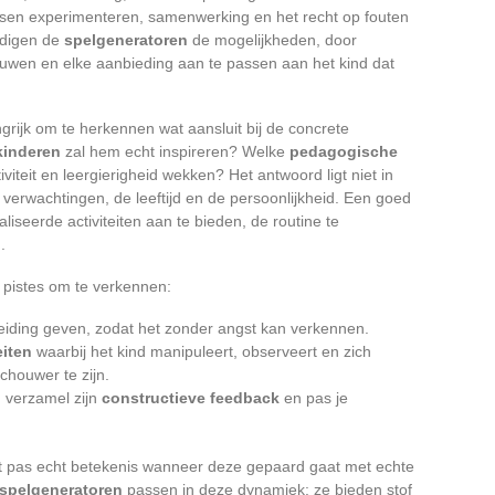
sen experimenteren, samenwerking en het recht op fouten
ldigen de
spelgeneratoren
de mogelijkheden, door
uwen en elke aanbieding aan te passen aan het kind dat
grijk om te herkennen wat aansluit bij de concrete
kinderen
zal hem echt inspireren? Welke
pedagogische
iviteit en leergierigheid wekken? Het antwoord ligt niet in
 verwachtingen, de leeftijd en de persoonlijkheid. Een goed
iseerde activiteiten aan te bieden, de routine te
.
e pistes om te verkennen:
leiding geven, zodat het zonder angst kan verkennen.
eiten
waarbij het kind manipuleert, observeert en zich
schouwer te zijn.
 verzamel zijn
constructieve feedback
en pas je
gt pas echt betekenis wanneer deze gepaard gaat met echte
spelgeneratoren
passen in deze dynamiek: ze bieden stof