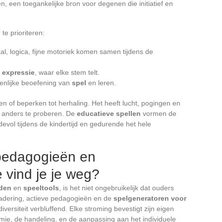
, een toegankelijke bron voor degenen die initiatief en
te prioriteren:
aal, logica, fijne motoriek komen samen tijdens de
 expressie
, waar elke stem telt.
enlijke beoefening van
spel
en leren.
en of beperken tot herhaling. Het heeft lucht, pogingen en
 anders te proberen. De
educatieve spellen
vormen de
rdevol tijdens de kindertijd en gedurende het hele
 pedagogieën en
 vind je je weg?
den
en
speeltools
, is het niet ongebruikelijk dat ouders
adering, actieve pedagogieën en de
spelgeneratoren voor
versiteit verbluffend. Elke stroming bevestigt zijn eigen
omie, de handeling, en de aanpassing aan het individuele