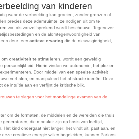
erbeelding van kinderen
odig waar de verbeelding kan groeien, zonder grenzen of
en precies deze ademruimte: ze nodigen uit om te
meren wat als vanzelfsprekend wordt beschouwd. Tegenover
jetijdsbestedingen en de alomtegenwoordigheid van
 een deur: een
actieve ervaring
die de nieuwsgierigheid,
en om
creativiteit te stimuleren
, wordt een geweldig
e persoonlijkheid. Hierin vinden we autonomie, het plezier
experimenteren. Door middel van een speelse activiteit
ieuwe verhalen, en manipuleert het abstracte ideeën. Deze
de intuïtie aan en verfijnt de kritische blik.
rtrouwen te slagen voor het mondelinge examen van de
beter om de formaten, de middelen en de werelden die thuis
eneratoren, die modulair zijn op basis van leeftijd,
Het kind ondergaat niet langer: het vindt uit, past aan, en
e deze creatieve energie willen begeleiden, kunnen Parlons