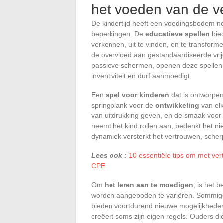
het voeden van de v
De kindertijd heeft een voedingsbodem n
beperkingen. De
educatieve spellen
bied
verkennen, uit te vinden, en te transfor
de overvloed aan gestandaardiseerde vri
passieve schermen, openen deze spellen
inventiviteit en durf aanmoedigt.
Een
spel voor kinderen
dat is ontworp
springplank voor de
ontwikkeling
van elk
van uitdrukking geven, en de smaak voor 
neemt het kind rollen aan, bedenkt het n
dynamiek versterkt het vertrouwen, scherpt 
Lees ook :
10 essentiële tips om met ve
CPE
Om
het leren aan te moedigen
, is het 
worden aangeboden te variëren. Sommige g
bieden voortdurend nieuwe mogelijkheden. 
creëert soms zijn eigen regels. Ouders di