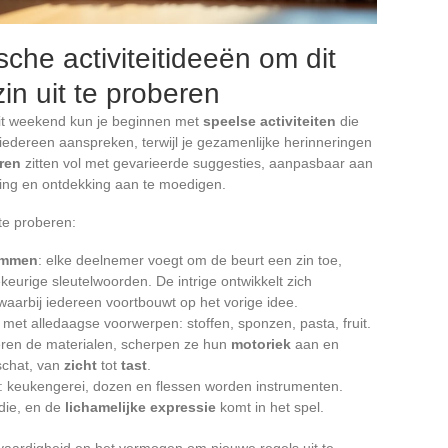
che activiteitideeën om dit
n uit te proberen
Dit weekend kun je beginnen met
speelse activiteiten
die
n iedereen aanspreken, terwijl je gezamenlijke herinneringen
ren
zitten vol met gevarieerde suggesties, aanpasbaar aan
eling en ontdekking aan te moedigen.
 te proberen:
temmen
: elke deelnemer voegt om de beurt een zin toe,
keurige sleutelwoorden. De intrige ontwikkelt zich
aarbij iedereen voortbouwt op het vorige idee.
et alledaagse voorwerpen: stoffen, sponzen, pasta, fruit.
ren de materialen, scherpen ze hun
motoriek
aan en
schat, van
zicht
tot
tast
.
: keukengerei, dozen en flessen worden instrumenten.
die, en de
lichamelijke expressie
komt in het spel.
ervaardigheid en het vermogen om nieuwe regels uit te