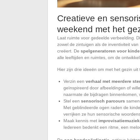
Creatieve en sensoris
weekend met het gezi
Laat ruimte voor gedeelde verbeelding. 
zowel de zintuigen als de inventiviteit va
creëert. De
spelgeneratoren voor kinde
alle leeftijden en ruimtes, om de ontwikk
Hier zijn drie ideeën om met het gezin uit
Verzin een
verhaal met meerdere s
geïnspireerd door afbeeldingen of wille
naarmate de bijdragen binnenkomen, w
Stel een
sensorisch parcours
samen m
Met geblindeerde ogen raden de kinde
verrijken ze hun sensorische woorden
Maak kennis met
improvisatiemuziek
Iedereen bedenkt een ritme, een melo
De
oog-handcoördinatie
, actieve luist