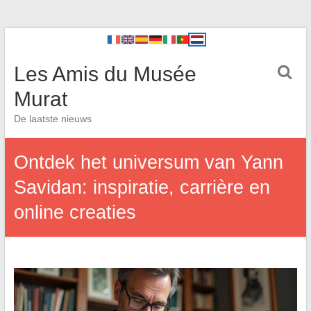
Les Amis du Musée
Murat
De laatste nieuws
Ontdek het universum van Yann
Savidan: inspiratie, carrière en
online creaties