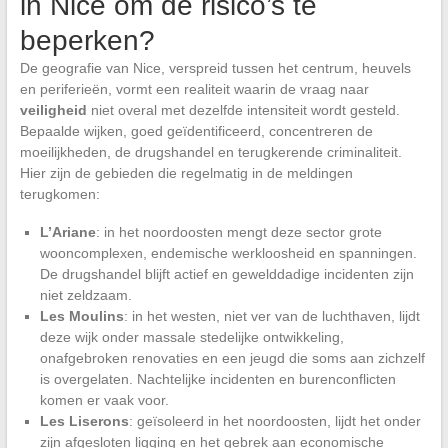
in Nice om de risico’s te
beperken?
De geografie van Nice, verspreid tussen het centrum, heuvels
en periferieën, vormt een realiteit waarin de vraag naar
veiligheid
niet overal met dezelfde intensiteit wordt gesteld.
Bepaalde wijken, goed geïdentificeerd, concentreren de
moeilijkheden, de drugshandel en terugkerende criminaliteit.
Hier zijn de gebieden die regelmatig in de meldingen
terugkomen:
L’Ariane
: in het noordoosten mengt deze sector grote
wooncomplexen, endemische werkloosheid en spanningen.
De drugshandel blijft actief en gewelddadige incidenten zijn
niet zeldzaam.
Les Moulins
: in het westen, niet ver van de luchthaven, lijdt
deze wijk onder massale stedelijke ontwikkeling,
onafgebroken renovaties en een jeugd die soms aan zichzelf
is overgelaten. Nachtelijke incidenten en burenconflicten
komen er vaak voor.
Les Liserons
: geïsoleerd in het noordoosten, lijdt het onder
zijn afgesloten ligging en het gebrek aan economische