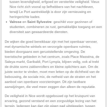
tussen levendigheid, erfgoed en versterkte veiligheid. Vieux
Nice richt zich vooral op liefhebbers van het nachtleven,
terwijl Le Port aantrekkelijk is door zijn vernieuwing en
heringerichte kades.
Valrose
en
Saint Sylvestre
: geschikt voor gezinnen of
studenten, combineren ze rust, gemakkelijke toegang en een
diversiteit aan gewaardeerde diensten.
De wijken die goed bereikbaar zijn met het openbaar vervoer,
met dynamische winkels en verzorgde openbare ruimtes,
bieden doorgaans een geruststellende omgeving. De
toeristische gebieden in het centrum, zoals Place Masséna, de
Saleya-markt, Garibaldi, Port Lympia, blijven veilig, ook al trekt
de drukte soms zakkenrollers en kleine oplichters aan. Om de
juiste sector te vinden, moet men letten op de dichtheid van de
bebouwing, de sociale mix, de netheid van de straten en het
aanbod van openbare voorzieningen. Dit zijn tastbare
aanwijzingen, die veel meer zeggen dan alleen de reputatie.
De veiligheid in Nice wordt opgebouwd op het kruispunt van
ervaring, gezond verstand en een zorgvuldige lezing van het
terrein. Iedereen kan dan zijn eigen pad uitstippelen, tussen