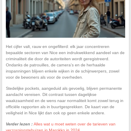
Het cijfer valt, rauw en ongefilterd: elk jaar concentreren
bepaalde sectoren van Nice een indrukwekkend aandeel van de
criminaliteit die door de autoriteiten wordt geregistreerd.
Ondanks de patrouilles, de camera’s en de herhaalde
inspanningen blijven enkele wijken in de schijnwerpers, zowel
voor de bewoners als voor de overheden.
Stedelijke pockets, aangeduid als gevoelig, blijven permanente
aandacht vereisen. Dit contrast tussen dagelijkse
waakzaamheid en de wens naar normaliteit komt zowel terug in
officiële rapporten als in buurtgesprekken. De kaart van de
veiligheid in Nice lijkt dan ook op geen enkele andere.
Verder lezen :
Alles wat u moet weten over de tarieven van
verzorgingstehuizen in Marokko in 2024