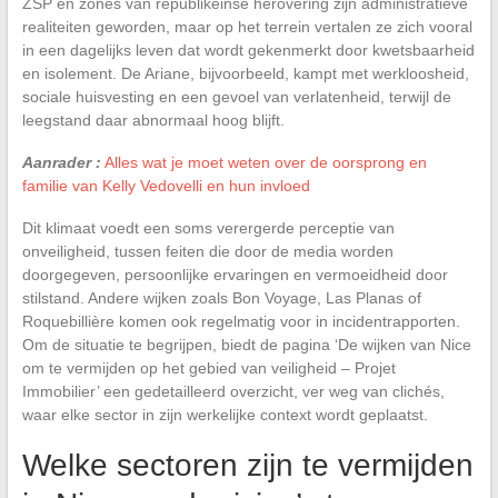
ZSP en zones van republikeinse herovering zijn administratieve
realiteiten geworden, maar op het terrein vertalen ze zich vooral
in een dagelijks leven dat wordt gekenmerkt door kwetsbaarheid
en isolement. De Ariane, bijvoorbeeld, kampt met werkloosheid,
sociale huisvesting en een gevoel van verlatenheid, terwijl de
leegstand daar abnormaal hoog blijft.
Aanrader :
Alles wat je moet weten over de oorsprong en
familie van Kelly Vedovelli en hun invloed
Dit klimaat voedt een soms verergerde perceptie van
onveiligheid, tussen feiten die door de media worden
doorgegeven, persoonlijke ervaringen en vermoeidheid door
stilstand. Andere wijken zoals Bon Voyage, Las Planas of
Roquebillière komen ook regelmatig voor in incidentrapporten.
Om de situatie te begrijpen, biedt de pagina ‘De wijken van Nice
om te vermijden op het gebied van veiligheid – Projet
Immobilier’ een gedetailleerd overzicht, ver weg van clichés,
waar elke sector in zijn werkelijke context wordt geplaatst.
Welke sectoren zijn te vermijden