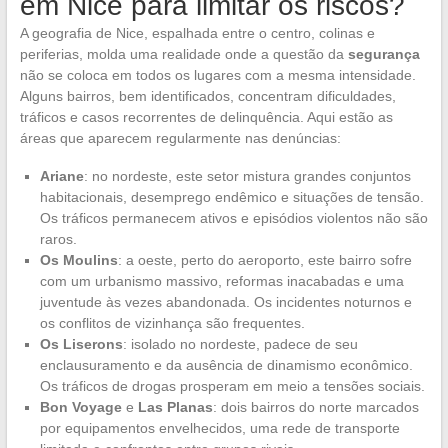
em Nice para limitar os riscos?
A geografia de Nice, espalhada entre o centro, colinas e
periferias, molda uma realidade onde a questão da
segurança
não se coloca em todos os lugares com a mesma intensidade.
Alguns bairros, bem identificados, concentram dificuldades,
tráficos e casos recorrentes de delinquência. Aqui estão as
áreas que aparecem regularmente nas denúncias:
Ariane
: no nordeste, este setor mistura grandes conjuntos
habitacionais, desemprego endêmico e situações de tensão.
Os tráficos permanecem ativos e episódios violentos não são
raros.
Os Moulins
: a oeste, perto do aeroporto, este bairro sofre
com um urbanismo massivo, reformas inacabadas e uma
juventude às vezes abandonada. Os incidentes noturnos e
os conflitos de vizinhança são frequentes.
Os Liserons
: isolado no nordeste, padece de seu
enclausuramento e da ausência de dinamismo econômico.
Os tráficos de drogas prosperam em meio a tensões sociais.
Bon Voyage
e
Las Planas
: dois bairros do norte marcados
por equipamentos envelhecidos, uma rede de transporte