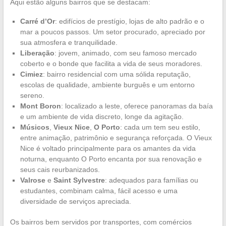
Aqui estão alguns bairros que se destacam:
Carré d’Or
: edifícios de prestígio, lojas de alto padrão e o
mar a poucos passos. Um setor procurado, apreciado por
sua atmosfera e tranquilidade.
Liberação
: jovem, animado, com seu famoso mercado
coberto e o bonde que facilita a vida de seus moradores.
Cimiez
: bairro residencial com uma sólida reputação,
escolas de qualidade, ambiente burguês e um entorno
sereno.
Mont Boron
: localizado a leste, oferece panoramas da baía
e um ambiente de vida discreto, longe da agitação.
Músicos
,
Vieux Nice
,
O Porto
: cada um tem seu estilo,
entre animação, patrimônio e segurança reforçada. O Vieux
Nice é voltado principalmente para os amantes da vida
noturna, enquanto O Porto encanta por sua renovação e
seus cais reurbanizados.
Valrose
e
Saint Sylvestre
: adequados para famílias ou
estudantes, combinam calma, fácil acesso e uma
diversidade de serviços apreciada.
Os bairros bem servidos por transportes, com comércios