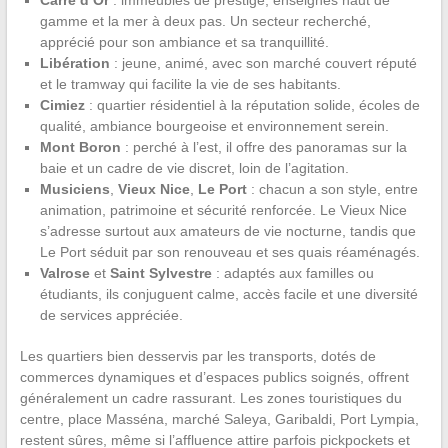
Carré d’Or
: immeubles de prestige, enseignes haut de
gamme et la mer à deux pas. Un secteur recherché,
apprécié pour son ambiance et sa tranquillité.
Libération
: jeune, animé, avec son marché couvert réputé
et le tramway qui facilite la vie de ses habitants.
Cimiez
: quartier résidentiel à la réputation solide, écoles de
qualité, ambiance bourgeoise et environnement serein.
Mont Boron
: perché à l’est, il offre des panoramas sur la
baie et un cadre de vie discret, loin de l’agitation.
Musiciens
,
Vieux Nice
,
Le Port
: chacun a son style, entre
animation, patrimoine et sécurité renforcée. Le Vieux Nice
s’adresse surtout aux amateurs de vie nocturne, tandis que
Le Port séduit par son renouveau et ses quais réaménagés.
Valrose
et
Saint Sylvestre
: adaptés aux familles ou
étudiants, ils conjuguent calme, accès facile et une diversité
de services appréciée.
Les quartiers bien desservis par les transports, dotés de
commerces dynamiques et d’espaces publics soignés, offrent
généralement un cadre rassurant. Les zones touristiques du
centre, place Masséna, marché Saleya, Garibaldi, Port Lympia,
restent sûres, même si l’affluence attire parfois pickpockets et