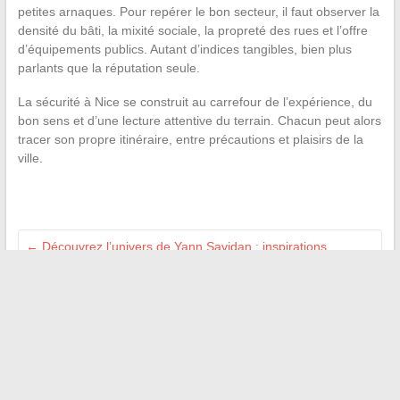
petites arnaques. Pour repérer le bon secteur, il faut observer la
densité du bâti, la mixité sociale, la propreté des rues et l’offre
d’équipements publics. Autant d’indices tangibles, bien plus
parlants que la réputation seule.
La sécurité à Nice se construit au carrefour de l’expérience, du
bon sens et d’une lecture attentive du terrain. Chacun peut alors
tracer son propre itinéraire, entre précautions et plaisirs de la
ville.
←
Découvrez l’univers de Yann Savidan : inspirations,
parcours et créations en ligne
Toute l’actualité essentielle décryptée chaque jour pour mieux
comprendre le monde
→
Recherche