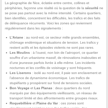
La géographie de Nice, éclatée entre centre, collines et
périphéries, façonne une réalité où la question de la
sécurité
ne
se pose pas partout avec la même intensité. Certains quartiers,
bien identifiés, concentrent les difficultés, les trafics et des faits
de délinquance récurrents. Voici les zones qui reviennent
régulièrement dans les signalements :
L’Ariane
: au nord-est, ce secteur mêle grands ensembles,
chômage endémique et situations de tension. Les trafics y
restent actifs et les épisodes violents ne sont pas rares.
Les Moulins
: à l’ouest, non loin de l’aéroport, ce quartier
souffre d’un urbanisme massif, de rénovations inabouties et
d’une jeunesse parfois livrée à elle-même. Les incidents
nocturnes et les conflits de voisinage y sont fréquents.
Les Liserons
: isolé au nord-est, il paie son enclavement et
l’absence de dynamisme économique. Les trafics de
stupéfiants y prospèrent sur fond de tensions sociales.
Bon Voyage
et
Las Planas
: deux quartiers du nord
marqués par des équipements vieillissants, un réseau de
transport limité et des affrontements entre groupes rivaux.
Roquebillière
et
Plaine du Var
: ces zones sont