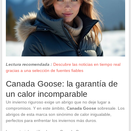
Lectura recomendada :
Descubre las noticias en tiempo real
gracias a una selección de fuentes fiables
Canada Goose: la garantía de
un calor incomparable
Un invierno riguroso exige un abrigo que no deje lugar a
compromisos. Y en este ámbito,
Canada Goose
sobresale. Los
abrigos de esta marca son sinónimo de calor inigualable,
perfectos para enfrentar los inviernos más duros.