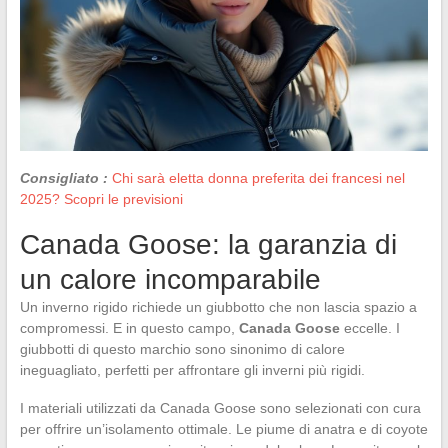
Consigliato :
Chi sarà eletta donna preferita dei francesi nel
2025? Scopri le previsioni
Canada Goose: la garanzia di
un calore incomparabile
Un inverno rigido richiede un giubbotto che non lascia spazio a
compromessi. E in questo campo,
Canada Goose
eccelle. I
giubbotti di questo marchio sono sinonimo di calore
ineguagliato, perfetti per affrontare gli inverni più rigidi.
I materiali utilizzati da Canada Goose sono selezionati con cura
per offrire un’isolamento ottimale. Le piume di anatra e di coyote