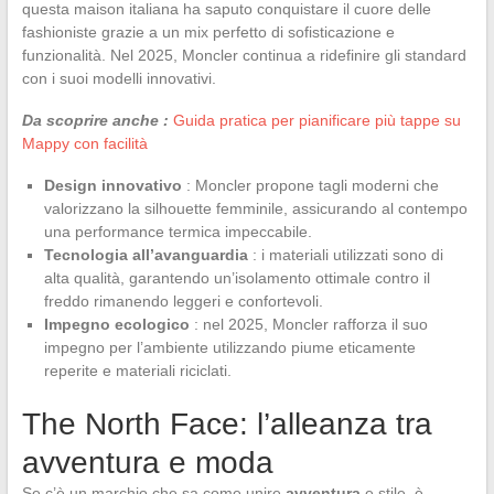
questa maison italiana ha saputo conquistare il cuore delle
fashioniste grazie a un mix perfetto di sofisticazione e
funzionalità. Nel 2025, Moncler continua a ridefinire gli standard
con i suoi modelli innovativi.
Da scoprire anche :
Guida pratica per pianificare più tappe su
Mappy con facilità
Design innovativo
: Moncler propone tagli moderni che
valorizzano la silhouette femminile, assicurando al contempo
una performance termica impeccabile.
Tecnologia all’avanguardia
: i materiali utilizzati sono di
alta qualità, garantendo un’isolamento ottimale contro il
freddo rimanendo leggeri e confortevoli.
Impegno ecologico
: nel 2025, Moncler rafforza il suo
impegno per l’ambiente utilizzando piume eticamente
reperite e materiali riciclati.
The North Face: l’alleanza tra
avventura e moda
Se c’è un marchio che sa come unire
avventura
e stile, è