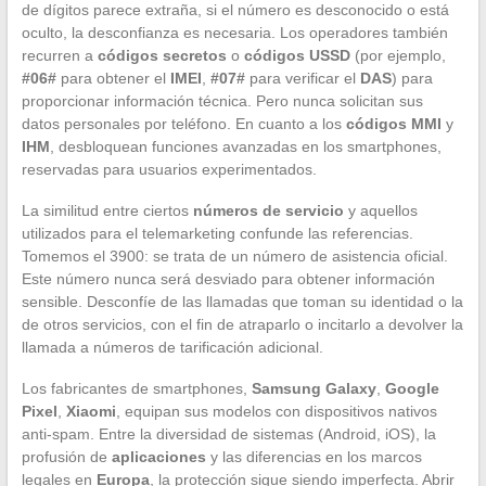
de dígitos parece extraña, si el número es desconocido o está
oculto, la desconfianza es necesaria. Los operadores también
recurren a
códigos secretos
o
códigos USSD
(por ejemplo,
#06#
para obtener el
IMEI
,
#07#
para verificar el
DAS
) para
proporcionar información técnica. Pero nunca solicitan sus
datos personales por teléfono. En cuanto a los
códigos MMI
y
IHM
, desbloquean funciones avanzadas en los smartphones,
reservadas para usuarios experimentados.
La similitud entre ciertos
números de servicio
y aquellos
utilizados para el telemarketing confunde las referencias.
Tomemos el 3900: se trata de un número de asistencia oficial.
Este número nunca será desviado para obtener información
sensible. Desconfíe de las llamadas que toman su identidad o la
de otros servicios, con el fin de atraparlo o incitarlo a devolver la
llamada a números de tarificación adicional.
Los fabricantes de smartphones,
Samsung Galaxy
,
Google
Pixel
,
Xiaomi
, equipan sus modelos con dispositivos nativos
anti-spam. Entre la diversidad de sistemas (Android, iOS), la
profusión de
aplicaciones
y las diferencias en los marcos
legales en
Europa
, la protección sigue siendo imperfecta. Abrir