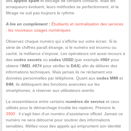
des
appels spam
et blocage de certains contacts. Mais les
arnaqueurs évoluent, leurs méthodes se perfectionnent, et le
filtrage ne suit pas toujours le rythme.
A lire en complément :
Étudiants et centralisation des services
: les nouveaux usages numériques
Observez chaque numéro qui s’affiche sur votre écran. Si la
série de chiffres paraît étrange, si le numéro est inconnu ou
caché, la méfiance s’impose. Les opérateurs ont aussi recours à
des
codes secrets
ou
codes USSD
(par exemple
#06#
pour
obtenir l’
IMEI
,
#07#
pour vérifier le
DAS
) afin de délivrer des
informations techniques. Mais jamais ils ne réclament vos
données personnelles par téléphone. Quant aux
codes MMI
et
IHM
, ils débloquent des fonctions avancées sur les
smartphones, à réserver aux utilisateurs avertis.
La ressemblance entre certains
numéros de service
et ceux
utilisés pour le démarchage trouble les repères. Prenons le
3900
: il s’agit bien d’un numéro d’assistance officiel. Jamais ce
numéro ne sera détourné pour soutirer des informations
sensibles. Méfiez-vous des appels qui empruntent son identité