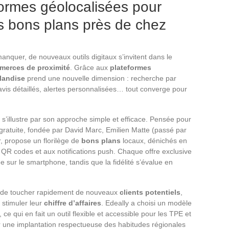
eformes géolocalisées pour
rs bons plans près de chez
anquer, de nouveaux outils digitaux s’invitent dans le
merces de proximité
. Grâce aux
plateformes
landise
prend une nouvelle dimension : recherche par
vis détaillés, alertes personnalisées… tout converge pour
s’illustre par son approche simple et efficace. Pensée pour
 gratuite, fondée par David Marc, Emilien Matte (passé par
, propose un florilège de
bons plans
locaux, dénichés en
x QR codes et aux notifications push. Chaque offre exclusive
e sur le smartphone, tandis que la fidélité s’évalue en
té de toucher rapidement de nouveaux
clients potentiels
,
e stimuler leur
chiffre d’affaires
. Edeally a choisi un modèle
e qui en fait un outil flexible et accessible pour les TPE et
ir une implantation respectueuse des habitudes régionales