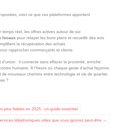
 proposées, voici ce que ces plateformes apportent
n temps réel, les offres actives autour de soi
x locaux
pour relayer les bons plans et recueillir des avis
simplifient la récupération des achats
pour rapprocher commerçants et clients
t d’union : il connecte sans effacer la proximité, enrichit
ncontre humaine. À l’heure où chaque geste d’achat façonne
ent de nouveaux chemins entre technologie et vie de quartier.
pas ?
lus fiables en 2025 : un guide essentiel
ervices téléphoniques utiles que vous ignorez peut-être
→