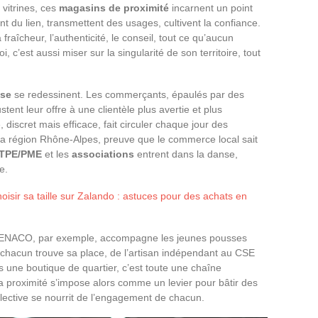
 vitrines, ces
magasins de proximité
incarnent un point
nt du lien, transmettent des usages, cultivent la confiance.
fraîcheur, l’authenticité, le conseil, tout ce qu’aucun
 c’est aussi miser sur la singularité de son territoire, tout
ise
se redessinent. Les commerçants, épaulés par des
tent leur offre à une clientèle plus avertie et plus
e, discret mais efficace, fait circuler chaque jour des
la région Rhône-Alpes, preuve que le commerce local sait
TPE/PME
et les
associations
entrent dans la danse,
e.
isir sa taille sur Zalando : astuces pour des achats en
er. ENACO, par exemple, accompagne les jeunes pousses
 chacun trouve sa place, de l’artisan indépendant au CSE
 une boutique de quartier, c’est toute une chaîne
a proximité s’impose alors comme un levier pour bâtir des
collective se nourrit de l’engagement de chacun.