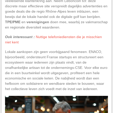
veeleisende klantenkring aan. Neem Leboncoin 69: deze
discrete maar effectieve site verspreidt dagelijks advertenties en
goede deals die de regio Rhône-Alpes leven inblazen, een
bewijs dat de lokale handel ook de digitale golf kan berijden.
TPE/PME
en
verenigingen
doen mee, waarbij ze vakmanschap
en regionale diversiteit waarderen.
Ook interessant :
Nuttige telefoniediensten die je misschien
niet kent
Lokale aankopen zijn geen voorbijgaand fenomeen. ENACO,
bijvoorbeeld, ondersteunt Franse startups en structureert een
ecosysteem waar iedereen zijn plaats vindt, van de
onafhankelijke artisan tot de ondernemings-CSE. Voor elke euro
die in een buurtwinkel wordt uitgegeven, profiteert een hele
economische en sociale keten. De nabijheid wordt dan een
hefboom om solidairere en wendbare steden te bouwen, waar
het collectieve leven zich voedt met de inzet van iedereen.