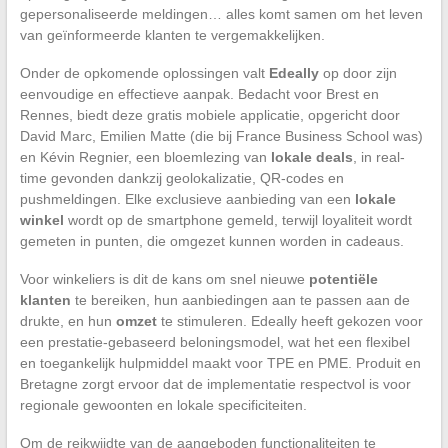
gepersonaliseerde meldingen… alles komt samen om het leven
van geïnformeerde klanten te vergemakkelijken.
Onder de opkomende oplossingen valt
Edeally
op door zijn
eenvoudige en effectieve aanpak. Bedacht voor Brest en
Rennes, biedt deze gratis mobiele applicatie, opgericht door
David Marc, Emilien Matte (die bij France Business School was)
en Kévin Regnier, een bloemlezing van
lokale deals
, in real-
time gevonden dankzij geolokalizatie, QR-codes en
pushmeldingen. Elke exclusieve aanbieding van een
lokale
winkel
wordt op de smartphone gemeld, terwijl loyaliteit wordt
gemeten in punten, die omgezet kunnen worden in cadeaus.
Voor winkeliers is dit de kans om snel nieuwe
potentiële
klanten
te bereiken, hun aanbiedingen aan te passen aan de
drukte, en hun
omzet
te stimuleren. Edeally heeft gekozen voor
een prestatie-gebaseerd beloningsmodel, wat het een flexibel
en toegankelijk hulpmiddel maakt voor TPE en PME. Produit en
Bretagne zorgt ervoor dat de implementatie respectvol is voor
regionale gewoonten en lokale specificiteiten.
Om de reikwijdte van de aangeboden functionaliteiten te