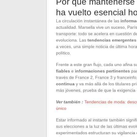
Por qué mantenerse 
ha vuelto esencial h
La circulación instantánea de las
informa
actualidad. Marsella vive un suceso, Parí
transporte: todo se acelera en cuestión 
evoluciona. Las
tendencias emergentes
a veces, una simple noticia de última ho
político.
Frente a este gran flujo, cada uno afina s
fiables
e
informaciones pertinentes
par
través de France 2, France 3 y franceinfo,
continua
y va más allá de los titulares pr
más jóvenes, prueba de que la exigencia
Ver también :
Tendencias de moda: descub
único
Estar informado al instante también signif
sus elecciones a la luz de las últimas ev
experimentados estructuran su vigilancia en