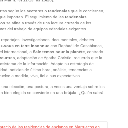
ertas según los
sectores
o
tendencias
que le conciernen,
que importan. El seguimiento de las
tendencias
ios
se afina a través de una lectura cruzada de los
rutos del trabajo de equipos editoriales exigentes.
s: reportajes, investigaciones, documentales, debates.
z-vous en terre inconnue
con Raphaël de Casabianca,
el internacional, o
Sale temps pour la planète
, centrado
meurtres
, adaptación de Agatha Christie, recuerda que la
 ecosistema de la información. Adapte su estrategia de
idad: noticias de última hora, análisis, tendencias o
e vuelve a medida, viva, fiel a sus expectativas.
es una elección, una postura, a veces una ventaja sobre los
ión bien elegida se convierte en una brújula. ¿Quién sabrá
 precio de las residencias de ancianos en Marruecos en