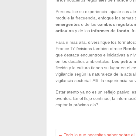
Personalice su experiencia: ajuste sus al
module la frecuencia, enfoque los temas 
emergentes
o de los
cambios regulator
artículos
y de los
informes de fondo
, f
Para ir más allá, diversifique los formato
France Télévisions también ofrece
Rende
que destaca encuentros e iniciativas a niv
en los desafíos ambientales.
Les petits 
ficción y la cultura tienen su lugar en el
vigilancia según la naturaleza de la actual
vigilancia sectorial. Allí, la experiencia s
Estar atento ya no es un reflejo pasivo: 
eventos. En el flujo continuo, la informac
captar la próxima ola?
←
Todo lo que necesitas saber sobre el