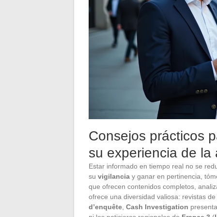
Consejos prácticos p
su experiencia de la 
Estar informado en tiempo real no se redu
su
vigilancia
y ganar en pertinencia, tóm
que ofrecen contenidos completos, analiz
ofrece una diversidad valiosa: revistas d
d’enquête
,
Cash Investigation
presentad
ni los noticieros regionales de
France 3
(