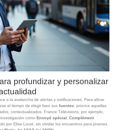
ara profundizar y personalizar
actualidad
ce a la avalancha de alertas y notificaciones. Para afinar
ese el tiempo de elegir bien sus
fuentes
: priorice aquellas
ados, contextualizados. France Télévisions, por ejemplo,
e investigación como
Envoyé spécial
,
Complément
o por Elise Lucet, sin olvidar los encuentros para jóvenes
Ici Matin
,
Ici 12/13
,
Ici 19/20
).