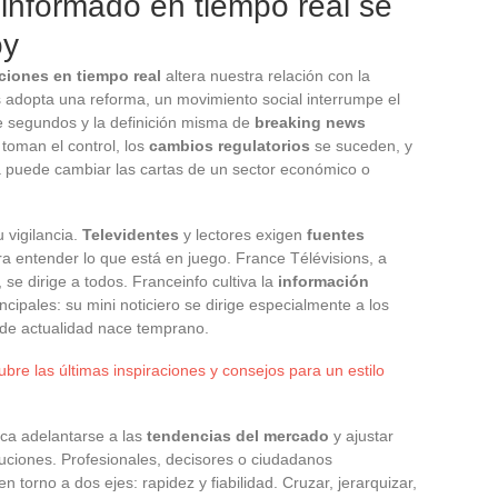
informado en tiempo real se
oy
ciones en tiempo real
altera nuestra relación con la
s adopta una reforma, un movimiento social interrumpe el
de segundos y la definición misma de
breaking news
toman el control, los
cambios regulatorios
se suceden, y
ra puede cambiar las cartas de un sector económico o
u vigilancia.
Televidentes
y lectores exigen
fuentes
a entender lo que está en juego. France Télévisions, a
 se dirige a todos. Franceinfo cultiva la
información
incipales: su mini noticiero se dirige especialmente a los
 de actualidad nace temprano.
re las últimas inspiraciones y consejos para un estilo
ica adelantarse a las
tendencias del mercado
y ajustar
oluciones. Profesionales, decisores o ciudadanos
 torno a dos ejes: rapidez y fiabilidad. Cruzar, jerarquizar,