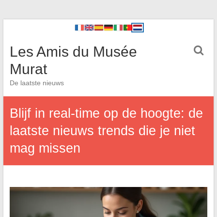
Les Amis du Musée
Murat
De laatste nieuws
Blijf in real-time op de hoogte: de
laatste nieuws trends die je niet
mag missen