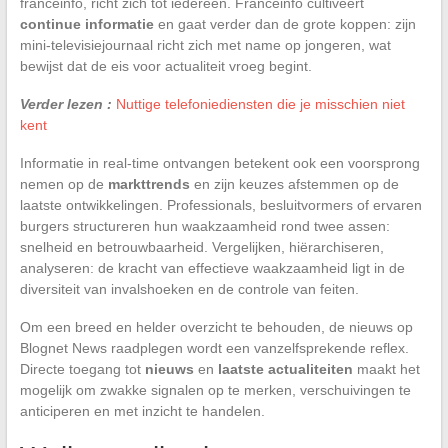
franceinfo, richt zich tot iedereen. Franceinfo cultiveert
continue informatie
en gaat verder dan de grote koppen: zijn
mini-televisiejournaal richt zich met name op jongeren, wat
bewijst dat de eis voor actualiteit vroeg begint.
Verder lezen :
Nuttige telefoniediensten die je misschien niet
kent
Informatie in real-time ontvangen betekent ook een voorsprong
nemen op de
markttrends
en zijn keuzes afstemmen op de
laatste ontwikkelingen. Professionals, besluitvormers of ervaren
burgers structureren hun waakzaamheid rond twee assen:
snelheid en betrouwbaarheid. Vergelijken, hiërarchiseren,
analyseren: de kracht van effectieve waakzaamheid ligt in de
diversiteit van invalshoeken en de controle van feiten.
Om een breed en helder overzicht te behouden, de nieuws op
Blognet News raadplegen wordt een vanzelfsprekende reflex.
Directe toegang tot
nieuws
en
laatste actualiteiten
maakt het
mogelijk om zwakke signalen op te merken, verschuivingen te
anticiperen en met inzicht te handelen.