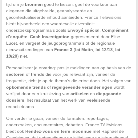
tijd om je
bronnen
goed te kiezen: geef de voorkeur aan
diegenen die uitgebreide, geanalyseerde en
gecontextualiseerde inhoud aanbieden. France Télévisions
biedt bijvoorbeeld een waardevolle diversiteit:
onderzoeksprogramma’s zoals
Envoyé spécial
,
Complément
d’enquête
,
Cash Investigation
gepresenteerd door Elise
Lucet, en vergeet de jeugdprogramma’s of de regionale
nieuwsuitzendingen van
France 3
(
Ici Matin
,
Ici 12/13
,
Ici
19/20
) niet.
Personaliseer je ervaring: pas je meldingen aan op basis van de
sectoren
of
trends
die voor jou relevant zijn, varieer de
frequentie, richt je op de thema’s die ertoe doen. Het volgen van
opkomende trends
of
regelgevende veranderingen
wordt
verfijnd door een kruislezing van
artikelen
en
diepgaande
dossiers
, het resultaat van het werk van veeleisende
redactieteams.
Om verder te gaan, varieer de formaten: reportages,
onderzoeken, documentaires, debatten. France Télévisions
biedt ook
Rendez-vous en terre inconnue
met Raphaël de
Casabianca, dat ontmoetingen en initiatieven op internationaal