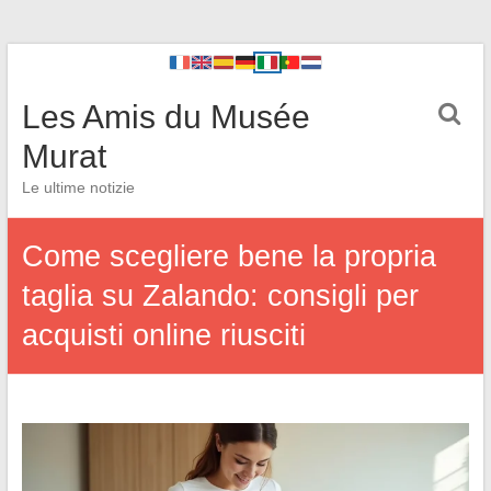
Les Amis du Musée
Murat
Le ultime notizie
Come scegliere bene la propria
taglia su Zalando: consigli per
acquisti online riusciti