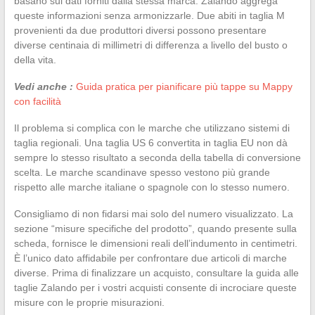
basano sui dati forniti dalla stessa marca. Zalando aggrega
queste informazioni senza armonizzarle. Due abiti in taglia M
provenienti da due produttori diversi possono presentare
diverse centinaia di millimetri di differenza a livello del busto o
della vita.
Vedi anche :
Guida pratica per pianificare più tappe su Mappy
con facilità
Il problema si complica con le marche che utilizzano sistemi di
taglia regionali. Una taglia US 6 convertita in taglia EU non dà
sempre lo stesso risultato a seconda della tabella di conversione
scelta. Le marche scandinave spesso vestono più grande
rispetto alle marche italiane o spagnole con lo stesso numero.
Consigliamo di non fidarsi mai solo del numero visualizzato. La
sezione “misure specifiche del prodotto”, quando presente sulla
scheda, fornisce le dimensioni reali dell’indumento in centimetri.
È l’unico dato affidabile per confrontare due articoli di marche
diverse. Prima di finalizzare un acquisto, consultare la guida alle
taglie Zalando per i vostri acquisti consente di incrociare queste
misure con le proprie misurazioni.