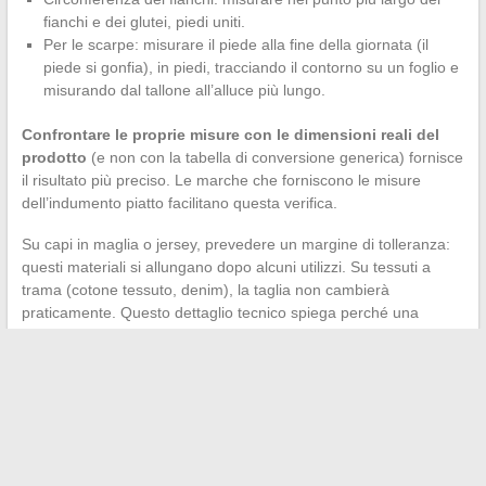
fianchi e dei glutei, piedi uniti.
Per le scarpe: misurare il piede alla fine della giornata (il
piede si gonfia), in piedi, tracciando il contorno su un foglio e
misurando dal tallone all’alluce più lungo.
Confrontare le proprie misure con le dimensioni reali del
prodotto
(e non con la tabella di conversione generica) fornisce
il risultato più preciso. Le marche che forniscono le misure
dell’indumento piatto facilitano questa verifica.
Su capi in maglia o jersey, prevedere un margine di tolleranza:
questi materiali si allungano dopo alcuni utilizzi. Su tessuti a
trama (cotone tessuto, denim), la taglia non cambierà
praticamente. Questo dettaglio tecnico spiega perché una
stessa taglia può adattarsi in un tessuto e non in un altro della
stessa marca.
Affinare il proprio profilo dopo ogni ordine, leggere i feedback
degli altri clienti e misurare i propri indumenti attuali che calzano
bene per confrontarli con le schede prodotto: queste tre
abitudini combinate riducono drasticamente il tasso di errore