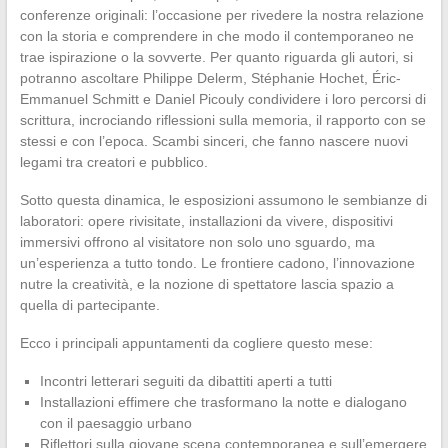
conferenze originali: l’occasione per rivedere la nostra relazione
con la storia e comprendere in che modo il contemporaneo ne
trae ispirazione o la sovverte. Per quanto riguarda gli autori, si
potranno ascoltare Philippe Delerm, Stéphanie Hochet, Éric-
Emmanuel Schmitt e Daniel Picouly condividere i loro percorsi di
scrittura, incrociando riflessioni sulla memoria, il rapporto con se
stessi e con l’epoca. Scambi sinceri, che fanno nascere nuovi
legami tra creatori e pubblico.
Sotto questa dinamica, le esposizioni assumono le sembianze di
laboratori: opere rivisitate, installazioni da vivere, dispositivi
immersivi offrono al visitatore non solo uno sguardo, ma
un’esperienza a tutto tondo. Le frontiere cadono, l’innovazione
nutre la creatività, e la nozione di spettatore lascia spazio a
quella di partecipante.
Ecco i principali appuntamenti da cogliere questo mese:
Incontri letterari seguiti da dibattiti aperti a tutti
Installazioni effimere che trasformano la notte e dialogano
con il paesaggio urbano
Riflettori sulla giovane scena contemporanea e sull’emergere