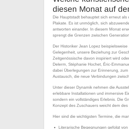
diesen Monat auf d
Die Hauptstadt behauptet sich erneut als 
Plakate. Es ist unmöglich, sich abzuwend
antworten einander. In diesem Monat erwe
sprengt die Grenzen zwischen Generation
Der Historiker Jean Lopez beispielsweise s
Gelegenheit, unsere Beziehung zur Gesch
Zeitgenössische davon inspiriert wird ode
Delerm, Stéphanie Hochet, Éric-Emmanuel
dabei Überlegungen zur Erinnerung, zum Ve
Austausch, die neue Verbindungen zwisc
Unter dieser Dynamik nehmen die Ausstel
erlebbare Installationen und immersive Ei
sondern ein vollständiges Erlebnis. Die Gr
Konzept des Zuschauers weicht dem des 
Hier sind die wichtigsten Termine, die m
Literarische Begegnungen gefolgt von 