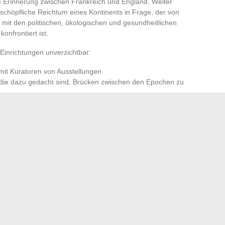
e Erinnerung zwischen Frankreich und England. Weiter
nerschöpfliche Reichtum eines Kontinents in Frage, der von
 mit den politischen, ökologischen und gesundheitlichen
nfrontiert ist.
 Einrichtungen unverzichtbar:
t Kuratoren von Ausstellungen
 die dazu gedacht sind, Brücken zwischen den Epochen zu
log zwischen französischer und afrikanischer Kunst
ellungen überall in Frankreich durchzieht, zeugt von einer
rtragung bilden nicht mehr als einen gemeinsamen Impuls.
tionen weiterhin Überraschungen und lassen die Stadt im
warteten Erfahrungen vibrieren, für diejenigen, die sie
optimalen Organisation Ihrer Reisen