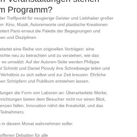
em Programm?
der Treffpunkt für neugierige Geister und Liebhaber großer
en: Kino, Musik, Autorenworte und plastische Kreationen
itert Paris erneut die Palette der Begegnungen und
en und Disziplinen.
tartet eine Reihe von originellen Vorträgen: eine
ichte neu zu betrachten und zu verstehen, wie das
r es umwälzt. Auf der Autoren-Seite werden Philippe
 Schmitt und Daniel Picouly ihre Schreibwege teilen und
rhältnis zu sich selbst und zur Zeit kreuzen. Ehrliche
hen Schöpfern und Publikum entstehen lassen.
lungen die Form von Laboren an: Überarbeitete Werke,
nrichtungen bieten dem Besucher nicht nur einen Blick,
enzen fallen, Innovation nährt die Kreativität, und das
Teilnehmers.
an in diesem Monat wahrnehmen sollte:
offenen Debatten für alle