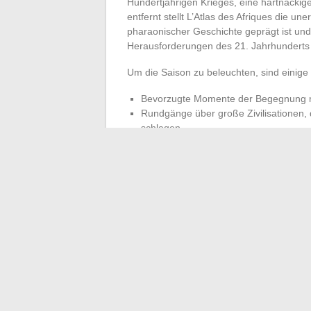
Hundertjährigen Krieges, eine hartnäckig
entfernt stellt L’Atlas des Afriques die u
pharaonischer Geschichte geprägt ist und
Herausforderungen des 21. Jahrhunderts ko
Um die Saison zu beleuchten, sind einige
Bevorzugte Momente der Begegnung mi
Rundgänge über große Zivilisationen,
schlagen
Entdeckungssitzungen rund um den Dia
Dieser frische Wind, der Museen und Ausst
erstaunlichen Vitalität: Kreation und Übe
In Paris provozieren Künstler und Institu
Rhythmus von immer wieder neuen und uner
im Vorbeigehen erfassen können.
←
Tipps und praktische Ratschläge zur 