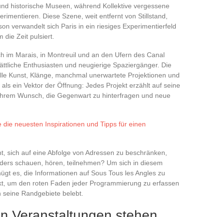
n und historische Museen, während Kollektive vergessene
imentieren. Diese Szene, weit entfernt von Stillstand,
on verwandelt sich Paris in ein riesiges Experimentierfeld
die Zeit pulsiert.
ch im Marais, in Montreuil und an den Ufern des Canal
ättliche Enthusiasten und neugierige Spaziergänger. Die
uelle Kunst, Klänge, manchmal unerwartete Projektionen und
kt als ein Vektor der Öffnung: Jedes Projekt erzählt auf seine
 ihrem Wunsch, die Gegenwart zu hinterfragen und neue
die neuesten Inspirationen und Tipps für einen
t, sich auf eine Abfolge von Adressen zu beschränken,
ders schauen, hören, teilnehmen? Um sich in diesem
ügt es, die Informationen auf Sous Tous les Angles zu
unkt, um den roten Faden jeder Programmierung zu erfassen
in seine Randgebiete belebt.
en Veranstaltungen stehen